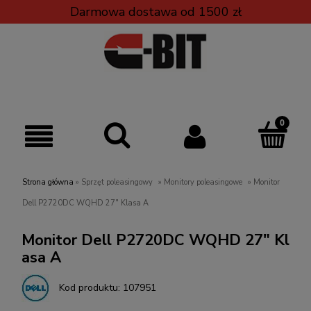
Darmowa dostawa od 1500 zł
Strona główna
»
Sprzęt poleasingowy
»
Monitory poleasingowe
»
Monitor
Dell P2720DC WQHD 27" Klasa A
Monitor Dell P2720DC WQHD 27" Kl
asa A
Kod produktu:
107951