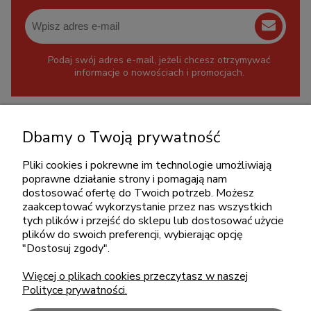
Podaj swój adres e-mail, jeżeli chcesz otrzymywać
informacje o nowościach i promocjach.
KONTAKT
Dbamy o Twoją prywatność
+48 717345566
Pliki cookies i pokrewne im technologie umożliwiają
pon.-piąt.: 08:00-16:00
poprawne działanie strony i pomagają nam
sklep@cebit.pl
dostosować ofertę do Twoich potrzeb. Możesz
zaakceptować wykorzystanie przez nas wszystkich
tych plików i przejść do sklepu lub dostosować użycie
plików do swoich preferencji, wybierając opcję
ZAKUPY
"Dostosuj zgody".
Więcej o plikach cookies przeczytasz w naszej
POMOC
Polityce prywatności.