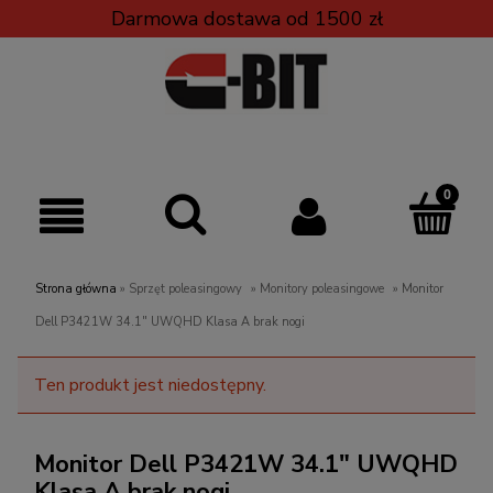
Darmowa dostawa od 1500 zł
Strona główna
»
Sprzęt poleasingowy
»
Monitory poleasingowe
»
Monitor
Dell P3421W 34.1" UWQHD Klasa A brak nogi
Ten produkt jest niedostępny.
Monitor Dell P3421W 34.1" UWQHD
Klasa A brak nogi