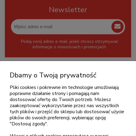
Newsletter
Podaj swój adres e-mail, jeżeli chcesz otrzymywać
informacje o nowościach i promocjach.
KONTAKT
Dbamy o Twoją prywatność
+48 717345566
Pliki cookies i pokrewne im technologie umożliwiają
pon.-piąt.: 08:00-16:00
poprawne działanie strony i pomagają nam
sklep@cebit.pl
dostosować ofertę do Twoich potrzeb. Możesz
zaakceptować wykorzystanie przez nas wszystkich
tych plików i przejść do sklepu lub dostosować użycie
plików do swoich preferencji, wybierając opcję
ZAKUPY
"Dostosuj zgody".