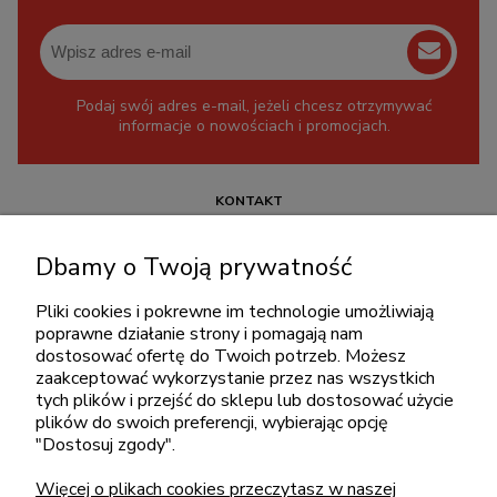
Podaj swój adres e-mail, jeżeli chcesz otrzymywać
informacje o nowościach i promocjach.
KONTAKT
+48 717345566
Dbamy o Twoją prywatność
pon.-piąt.: 08:00-16:00
sklep@cebit.pl
Pliki cookies i pokrewne im technologie umożliwiają
poprawne działanie strony i pomagają nam
dostosować ofertę do Twoich potrzeb. Możesz
zaakceptować wykorzystanie przez nas wszystkich
ZAKUPY
tych plików i przejść do sklepu lub dostosować użycie
plików do swoich preferencji, wybierając opcję
"Dostosuj zgody".
POMOC
Więcej o plikach cookies przeczytasz w naszej