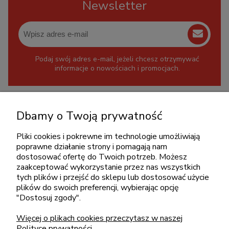
Newsletter
Podaj swój adres e-mail, jeżeli chcesz otrzymywać
informacje o nowościach i promocjach.
KONTAKT
Dbamy o Twoją prywatność
+48 717345566
Pliki cookies i pokrewne im technologie umożliwiają
pon.-piąt.: 08:00-16:00
poprawne działanie strony i pomagają nam
sklep@cebit.pl
dostosować ofertę do Twoich potrzeb. Możesz
zaakceptować wykorzystanie przez nas wszystkich
tych plików i przejść do sklepu lub dostosować użycie
plików do swoich preferencji, wybierając opcję
ZAKUPY
"Dostosuj zgody".
Więcej o plikach cookies przeczytasz w naszej
POMOC
Polityce prywatności.