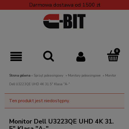
Darmowa dostawa od 1500 zł
Strona główna
»
Sprzęt poleasingowy
»
Monitory poleasingowe
»
Monitor
Dell U3223QE UHD 4K 31.5" Klasa "A-"
Ten produkt jest niedostępny.
Monitor Dell U3223QE UHD 4K 31.
5" Klasa "A-"