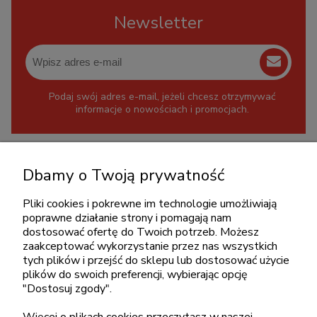
Newsletter
Podaj swój adres e-mail, jeżeli chcesz otrzymywać
informacje o nowościach i promocjach.
KONTAKT
Dbamy o Twoją prywatność
+48 717345566
Pliki cookies i pokrewne im technologie umożliwiają
pon.-piąt.: 08:00-16:00
poprawne działanie strony i pomagają nam
sklep@cebit.pl
dostosować ofertę do Twoich potrzeb. Możesz
zaakceptować wykorzystanie przez nas wszystkich
tych plików i przejść do sklepu lub dostosować użycie
plików do swoich preferencji, wybierając opcję
ZAKUPY
"Dostosuj zgody".