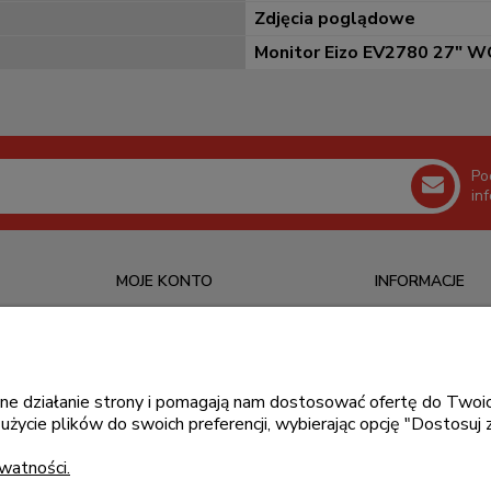
Zdjęcia poglądowe
Monitor Eizo EV2780 27" 
Po
in
MOJE KONTO
INFORMACJE
Logowanie
O nas
Ustawienia konta
Kontakt
Moje zamówienia
Blog
awne działanie strony i pomagają nam dostosować ofertę do Tw
użycie plików do swoich preferencji, wybierając opcję "Dostosuj 
Przechowalnia
watności.