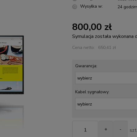
Wysyłka w:
24 godzin
800,00 zł
Symulacja została wykonana
Cena netto:
650,41 zł
Gwarancja:
Kabel sygnałowy:
+
-
szt