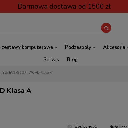
Darmowa dostawa od 1500 zł
 zestawy komputerowe
Podzespoły
Akcesoria
Serwis
Blog
or Eizo EV2780 27" WQHD Klasa A
D Klasa A
Dostępność:
duża ilość