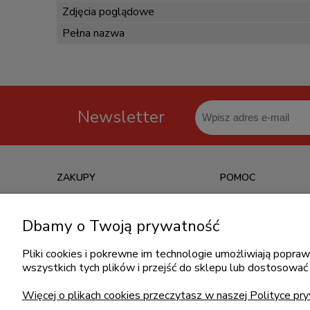
Zdjęcia poglądowe
Pełna nazwa
Newsletter
ZAKUPY
POMOC
Czas realizacji zamówienia
Jak kupować?
Dbamy o Twoją prywatność
Informacje o leasingu
Częste pytania
Formy płatności
Polityka prywatności
Pliki cookies i pokrewne im technologie umożliwiają popr
wszystkich tych plików i przejść do sklepu lub dostosować 
Koszt dostawy
Regulamin zakupów
Reklamacje i zwroty
Więcej o plikach cookies przeczytasz w naszej Polityce pry