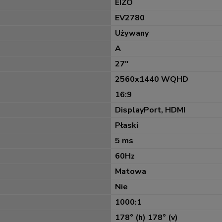
EIZO
EV2780
Używany
A
27"
2560x1440 WQHD
16:9
DisplayPort, HDMI
Płaski
5 ms
60Hz
Matowa
Nie
1000:1
178° (h) 178° (v)