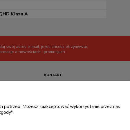
WQHD Klasa A
daj swój adres e-mail, jeżeli chcesz otrzymywać
formacje o nowościach i promocjach.
KONTAKT
+48 717345566
pon.-piąt.: 08:00-16:00
sklep@cebit.pl
oich potrzeb. Możesz zaakceptować wykorzystanie przez nas
zgody".