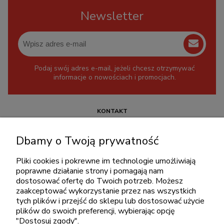
Newsletter
Podaj swój adres e-mail, jeżeli chcesz otrzymywać
informacje o nowościach i promocjach.
KONTAKT
+48 717345566
Dbamy o Twoją prywatność
pon.-piąt.: 08:00-16:00
sklep@cebit.pl
Pliki cookies i pokrewne im technologie umożliwiają
poprawne działanie strony i pomagają nam
dostosować ofertę do Twoich potrzeb. Możesz
zaakceptować wykorzystanie przez nas wszystkich
ZAKUPY
tych plików i przejść do sklepu lub dostosować użycie
plików do swoich preferencji, wybierając opcję
"Dostosuj zgody".