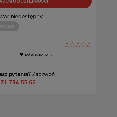
ADOM O DOSTĘPNOŚCI
war niedostępny
OWALNI
poleć znajomemu
sz pytania?
Zadzwoń
71 734 55 66