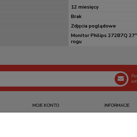
12 miesięcy
Brak
Zdjęcia poglądowe
Monitor Philips 272B7Q 27"
rogu
Po
in
MOJE KONTO
INFORMACJE
Logowanie
O nas
Ustawienia konta
Kontakt
Moje zamówienia
Blog