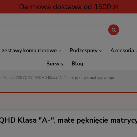
Darmowa dostawa od 1500 zł
 zestawy komputerowe
Podzespoły
Akcesoria
Serwis
Blog
or Philips 272B7Q 27" WQHD Klasa "A-", małe pęknięcie matrycy w rogu
QHD Klasa "A-", małe pęknięcie matryc