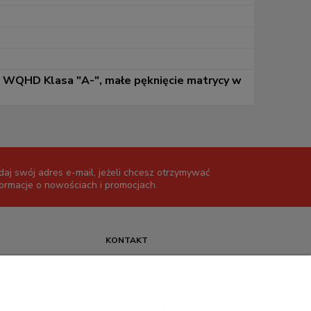
 WQHD Klasa "A-", małe pęknięcie matrycy w
daj swój adres e-mail, jeżeli chcesz otrzymywać
formacje o nowościach i promocjach.
KONTAKT
+48 717345566
pon.-piąt.: 08:00-16:00
sklep@cebit.pl