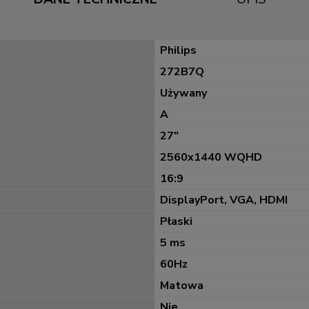
Philips
272B7Q
Używany
A
27"
2560x1440 WQHD
16:9
DisplayPort, VGA, HDMI
Płaski
5 ms
60Hz
Matowa
Nie