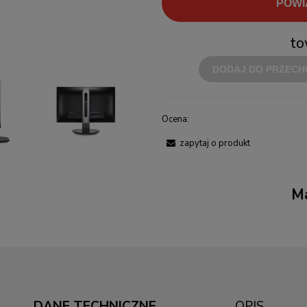
POWI
to
DODAJ DO PRZECH
Ocena:
zapytaj o produkt
Ma
DANE TECHNICZNE
OPIS