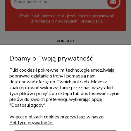
Podaj swój adres e-mail, jeżeli chcesz otrzymywać
informacje o nowościach i promocjach.
KONTAKT
+48 717345566
Dbamy o Twoją prywatność
pon.-piąt.: 08:00-16:00
sklep@cebit.pl
Pliki cookies i pokrewne im technologie umożliwiają
poprawne działanie strony i pomagają nam
dostosować ofertę do Twoich potrzeb. Możesz
zaakceptować wykorzystanie przez nas wszystkich
ZAKUPY
tych plików i przejść do sklepu lub dostosować użycie
plików do swoich preferencji, wybierając opcję
"Dostosuj zgody".
POMOC
Więcej o plikach cookies przeczytasz w naszej
Polityce prywatności.
MOJE KONTO