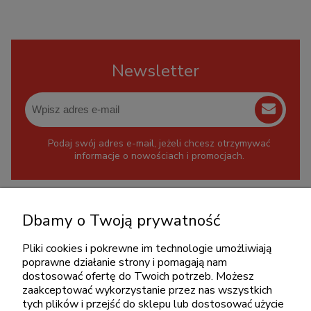
Newsletter
Podaj swój adres e-mail, jeżeli chcesz otrzymywać
informacje o nowościach i promocjach.
KONTAKT
Dbamy o Twoją prywatność
+48 717345566
Pliki cookies i pokrewne im technologie umożliwiają
pon.-piąt.: 08:00-16:00
poprawne działanie strony i pomagają nam
sklep@cebit.pl
dostosować ofertę do Twoich potrzeb. Możesz
zaakceptować wykorzystanie przez nas wszystkich
tych plików i przejść do sklepu lub dostosować użycie