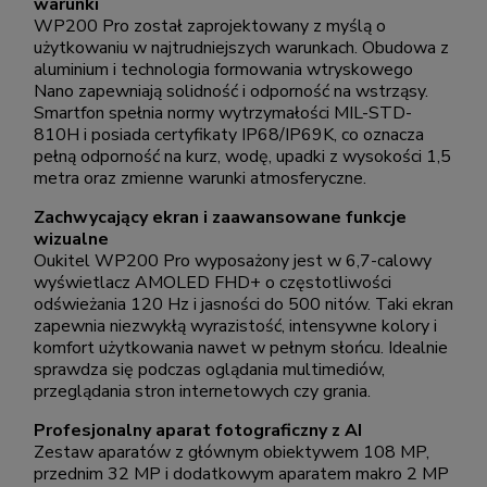
warunki
WP200 Pro został zaprojektowany z myślą o
użytkowaniu w najtrudniejszych warunkach. Obudowa z
aluminium i technologia formowania wtryskowego
Nano zapewniają solidność i odporność na wstrząsy.
Smartfon spełnia normy wytrzymałości MIL-STD-
810H i posiada certyfikaty IP68/IP69K, co oznacza
pełną odporność na kurz, wodę, upadki z wysokości 1,5
metra oraz zmienne warunki atmosferyczne.
Zachwycający ekran i zaawansowane funkcje
wizualne
Oukitel WP200 Pro wyposażony jest w 6,7-calowy
wyświetlacz AMOLED FHD+ o częstotliwości
odświeżania 120 Hz i jasności do 500 nitów. Taki ekran
zapewnia niezwykłą wyrazistość, intensywne kolory i
komfort użytkowania nawet w pełnym słońcu. Idealnie
sprawdza się podczas oglądania multimediów,
przeglądania stron internetowych czy grania.
Profesjonalny aparat fotograficzny z AI
Zestaw aparatów z głównym obiektywem 108 MP,
przednim 32 MP i dodatkowym aparatem makro 2 MP