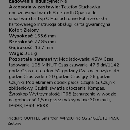
Ładowanie indukcyjne:
Nie
Akcesoria w zestawie:
Telefon Słuchawka
douszna/smartwatch Bluetooth Opaska do
smartwatcha Typ C Etui ochronne Folia ze szkła
hartowanego Instrukcja obsługi Karta gwarancyjna
Kolor:
Zielony
Wysokość:
163.6 mm
Szerokość:
77.85 mm
Głębokość:
13.7 mm
Waga:
311 g
Pozostałe parametry:
Moc ładowania: 45W Czas
ładowania: 108 MINUT Czas czuwania: 47,5 dni/1142
godz. Czas na telefon: 52 godziny Czas na muzykę: 45
godzin Czas wideo: 20 godzin Czas gry: 26 godzin
Czujniki: Pod ekranem odcisk palca, Czujnik G, Czujnik
zbliżeniowy, Czujnik światła otoczenia, Kompas,
Żyroskop Wytrzymałość: IP68 (zanurzenie w wodzie
na głębokość 1,5 m przez maksymalnie 30 minut),
IP69K, IP68 IP69K
Produkt: OUKITEL Smartfon WP200 Pro 5G 24GB/1TB IP69K
Zielony