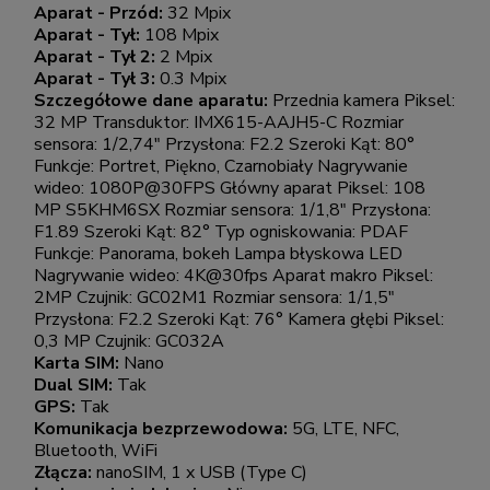
Aparat - Przód:
32 Mpix
Aparat - Tył:
108 Mpix
Aparat - Tył 2:
2 Mpix
Aparat - Tył 3:
0.3 Mpix
Szczegółowe dane aparatu:
Przednia kamera Piksel:
32 MP Transduktor: IMX615-AAJH5-C Rozmiar
sensora: 1/2,74" Przysłona: F2.2 Szeroki Kąt: 80°
Funkcje: Portret, Piękno, Czarnobiały Nagrywanie
wideo: 1080P@30FPS Główny aparat Piksel: 108
MP S5KHM6SX Rozmiar sensora: 1/1,8" Przysłona:
F1.89 Szeroki Kąt: 82° Typ ogniskowania: PDAF
Funkcje: Panorama, bokeh Lampa błyskowa LED
Nagrywanie wideo: 4K@30fps Aparat makro Piksel:
2MP Czujnik: GC02M1 Rozmiar sensora: 1/1,5"
Przysłona: F2.2 Szeroki Kąt: 76° Kamera głębi Piksel:
0,3 MP Czujnik: GC032A
Karta SIM:
Nano
Dual SIM:
Tak
GPS:
Tak
Komunikacja bezprzewodowa:
5G, LTE, NFC,
Bluetooth, WiFi
Złącza:
nanoSIM, 1 x USB (Type C)