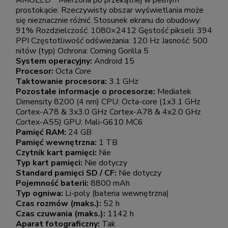
AMOLED * Mierzona po przekątnej w pełnym
prostokącie. Rzeczywisty obszar wyświetlania może
się nieznacznie różnić. Stosunek ekranu do obudowy:
91% Rozdzielczość: 1080×2412 Gęstość pikseli: 394
PPI Częstotliwość odświeżania: 120 Hz Jasność: 500
nitów (typ) Ochrona: Corning Gorilla 5
System operacyjny:
Android 15
Procesor:
Octa Core
Taktowanie procesora:
3.1 GHz
Pozostałe informacje o procesorze:
Mediatek
Dimensity 8200 (4 nm) CPU: Octa-core (1x3.1 GHz
Cortex-A78 & 3x3.0 GHz Cortex-A78 & 4x2.0 GHz
Cortex-A55) GPU: Mali-G610 MC6
Pamięć RAM:
24 GB
Pamięć wewnętrzna:
1 TB
Czytnik kart pamięci:
Nie
Typ kart pamięci:
Nie dotyczy
Standard pamięci SD / CF:
Nie dotyczy
Pojemność baterii:
8800 mAh
Typ ogniwa:
Li-poly (bateria wewnętrzna)
Czas rozmów (maks.):
52 h
Czas czuwania (maks.):
1142 h
Aparat fotograficzny:
Tak