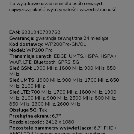
To wyjątkowe urządzenie dla osób ceniących
najwyższą jakość, wytrzymałość i wszechstronność.
EAN:
6931940799768
Gwarancja:
gwarancja zewnętrzna 24 miesiące
Kod dostawcy:
WP200Pro-GN/OL
Model:
WP200 Pro
Transmisja danych:
EDGE, UMTS, HSPA, HSPA+,
WAP, LTE, Bluetooth, GPRS, 5G
Sieć GSM:
1900 MHz, 1800 MHz, 900 MHz, 850
MHz
Sieć UMTS:
1900 MHz, 900 MHz, 1700 MHz, 850
MHz, 2100 MHz
Sieć LTE:
700 MHz, 1700 MHz, 1800 MHz, 1900
MHz, 2100 MHz, 900 MHz, 2500 MHz, 800 MHz,
850 MHz, 2300 MHz, 2600 MHz
Obsługa 5G:
Tak
Przekątna ekranu:
6,7''
Rozdzielczość :
2412 x 1080
Pozostałe parametry wyświetlacza:
6,7" FHD+