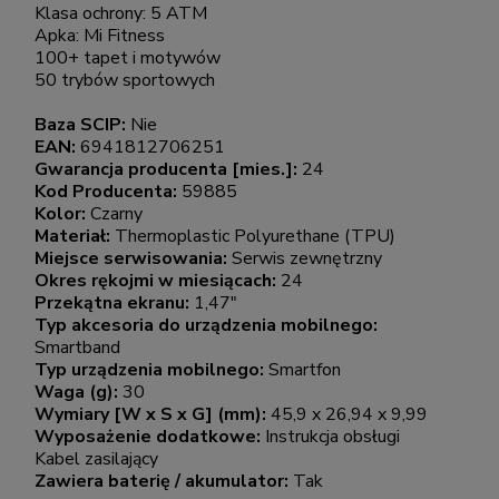
Klasa ochrony: 5 ATM
Apka: Mi Fitness
100+ tapet i motywów
50 trybów sportowych
Baza SCIP:
Nie
EAN:
6941812706251
Gwarancja producenta [mies.]:
24
Kod Producenta:
59885
Kolor:
Czarny
Materiał:
Thermoplastic Polyurethane (TPU)
Miejsce serwisowania:
Serwis zewnętrzny
Okres rękojmi w miesiącach:
24
Przekątna ekranu:
1,47"
Typ akcesoria do urządzenia mobilnego:
Smartband
Typ urządzenia mobilnego:
Smartfon
Waga (g):
30
Wymiary [W x S x G] (mm):
45,9 x 26,94 x 9,99
Wyposażenie dodatkowe:
Instrukcja obsługi
Kabel zasilający
Zawiera baterię / akumulator:
Tak