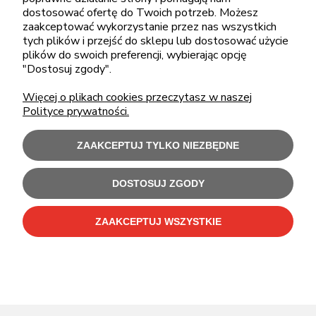
sklep@cebit.pl
dostosować ofertę do Twoich potrzeb. Możesz
zaakceptować wykorzystanie przez nas wszystkich
tych plików i przejść do sklepu lub dostosować użycie
plików do swoich preferencji, wybierając opcję
ZAKUPY
"Dostosuj zgody".
Więcej o plikach cookies przeczytasz w naszej
POMOC
Polityce prywatności.
MOJE KONTO
ZAAKCEPTUJ TYLKO NIEZBĘDNE
INFORMACJE
DOSTOSUJ ZGODY
ZAAKCEPTUJ WSZYSTKIE
Użytkowanie sklepu oznacza zgodę na wykorzystywanie plików cookies.
Szczegółowe informacje w
Polityce prywatności
.
C-Bit Bis OnLine - tanie laptopy poleasingowe i używane komputery biurowe.
Polecamy
laptopy poleasingowe
,
monitory poleasingowe
,
komputery poleasingowe HP
i
komputery poleasingowe Dell
.