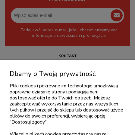
Podaj swój adres e-mail, jeżeli chcesz otrzymywać
informacje o nowościach i promocjach.
KONTAKT
+48 717345566
Dbamy o Twoją prywatność
pon.-piąt.: 08:00-16:00
sklep@cebit.pl
Pliki cookies i pokrewne im technologie umożliwiają
poprawne działanie strony i pomagają nam
dostosować ofertę do Twoich potrzeb. Możesz
zaakceptować wykorzystanie przez nas wszystkich
ZAKUPY
tych plików i przejść do sklepu lub dostosować użycie
plików do swoich preferencji, wybierając opcję
"Dostosuj zgody".
POMOC
Więcej o plikach cookies przeczytasz w naszej