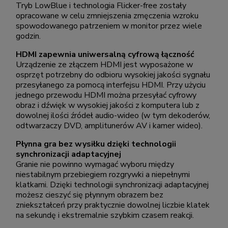
Tryb LowBlue i technologia Flicker-free zostały
opracowane w celu zmniejszenia zmęczenia wzroku
spowodowanego patrzeniem w monitor przez wiele
godzin.
HDMI zapewnia uniwersalną cyfrową łączność
Urządzenie ze złączem HDMI jest wyposażone w
osprzęt potrzebny do odbioru wysokiej jakości sygnału
przesyłanego za pomocą interfejsu HDMI. Przy użyciu
jednego przewodu HDMI można przesyłać cyfrowy
obraz i dźwięk w wysokiej jakości z komputera lub z
dowolnej ilości źródeł audio-wideo (w tym dekoderów,
odtwarzaczy DVD, amplitunerów AV i kamer wideo).
Płynna gra bez wysiłku dzięki technologii
synchronizacji adaptacyjnej
Granie nie powinno wymagać wyboru między
niestabilnym przebiegiem rozgrywki a niepełnymi
klatkami. Dzięki technologii synchronizacji adaptacyjnej
możesz cieszyć się płynnym obrazem bez
zniekształceń przy praktycznie dowolnej liczbie klatek
na sekundę i ekstremalnie szybkim czasem reakcji.