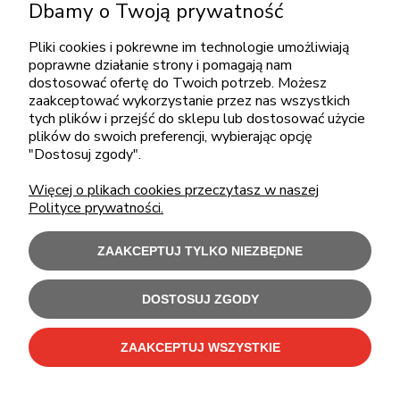
Dbamy o Twoją prywatność
+48 717345566
pon.-piąt.: 08:00-16:00
Pliki cookies i pokrewne im technologie umożliwiają
poprawne działanie strony i pomagają nam
sklep@cebit.pl
dostosować ofertę do Twoich potrzeb. Możesz
zaakceptować wykorzystanie przez nas wszystkich
tych plików i przejść do sklepu lub dostosować użycie
plików do swoich preferencji, wybierając opcję
ZAKUPY
"Dostosuj zgody".
Więcej o plikach cookies przeczytasz w naszej
POMOC
Polityce prywatności.
MOJE KONTO
ZAAKCEPTUJ TYLKO NIEZBĘDNE
INFORMACJE
DOSTOSUJ ZGODY
ZAAKCEPTUJ WSZYSTKIE
Użytkowanie sklepu oznacza zgodę na wykorzystywanie plików cookies.
Szczegółowe informacje w
Polityce prywatności
.
C-Bit Bis OnLine - tanie laptopy poleasingowe i używane komputery biurowe.