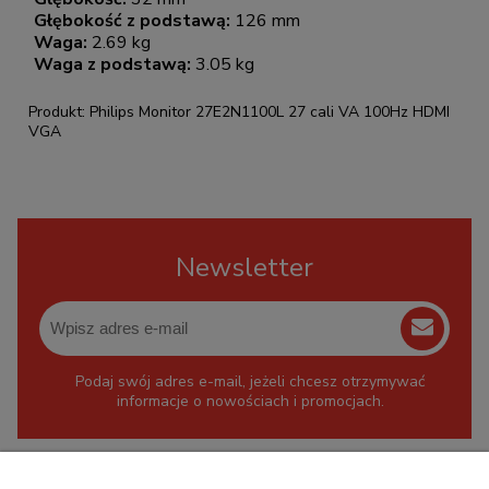
Głębokość z podstawą:
126 mm
Waga:
2.69 kg
Waga z podstawą:
3.05 kg
Produkt: Philips Monitor 27E2N1100L 27 cali VA 100Hz HDMI
VGA
Newsletter
Podaj swój adres e-mail, jeżeli chcesz otrzymywać
informacje o nowościach i promocjach.
KONTAKT