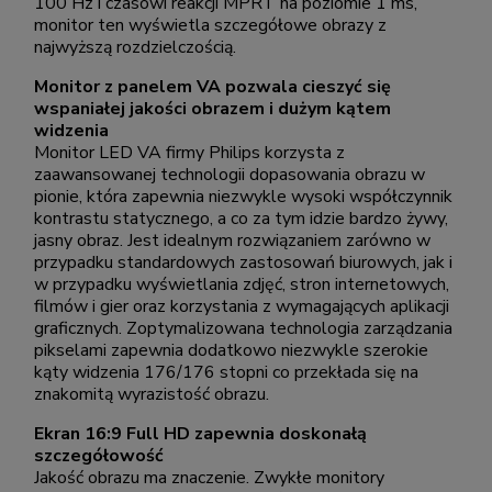
100 Hz i czasowi reakcji MPRT na poziomie 1 ms,
monitor ten wyświetla szczegółowe obrazy z
najwyższą rozdzielczością.
Monitor z panelem VA pozwala cieszyć się
wspaniałej jakości obrazem i dużym kątem
widzenia
Monitor LED VA firmy Philips korzysta z
zaawansowanej technologii dopasowania obrazu w
pionie, która zapewnia niezwykle wysoki współczynnik
kontrastu statycznego, a co za tym idzie bardzo żywy,
jasny obraz. Jest idealnym rozwiązaniem zarówno w
przypadku standardowych zastosowań biurowych, jak i
w przypadku wyświetlania zdjęć, stron internetowych,
filmów i gier oraz korzystania z wymagających aplikacji
graficznych. Zoptymalizowana technologia zarządzania
pikselami zapewnia dodatkowo niezwykle szerokie
kąty widzenia 176/176 stopni co przekłada się na
znakomitą wyrazistość obrazu.
Ekran 16:9 Full HD zapewnia doskonałą
szczegółowość
Jakość obrazu ma znaczenie. Zwykłe monitory