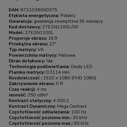
EAN:
8721038000375
Etykieta energetyczna:
Pobierz
Gwarancja:
gwarancja zewnętrzna 36 miesięcy
Kod dostawcy:
27E2N1100L/00
Model:
27E2N1100L
Proporcje obrazu:
16:9
Przekątna ekranu:
27"
Typ matrycy:
VA
Powierzchnia matrycy:
Matowa
Ekran dotykowy:
Nie
Technologia podświetlania:
Diody LED
Plamka matrycy:
0.3114 mm
Rozdzielczość :
1920 x 1080 (FHD 1080)
Zakrzywienie ekranu:
0 R
Czas reakcji:
4 ms
Jasność:
250 cd/m²
Kontrast statyczny:
4 000:1
Kontrast Dynamiczny:
Mega Contrast
Częstotliwość odświeżania:
100 Hz
Częstotliwość pozioma min.:
30 kHz
Częstotliwość pozioma max.:
85 kHz