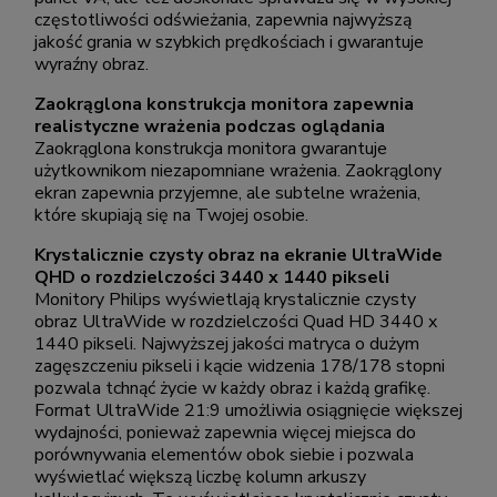
częstotliwości odświeżania, zapewnia najwyższą
jakość grania w szybkich prędkościach i gwarantuje
wyraźny obraz.
Zaokrąglona konstrukcja monitora zapewnia
realistyczne wrażenia podczas oglądania
Zaokrąglona konstrukcja monitora gwarantuje
użytkownikom niezapomniane wrażenia. Zaokrąglony
ekran zapewnia przyjemne, ale subtelne wrażenia,
które skupiają się na Twojej osobie.
Krystalicznie czysty obraz na ekranie UltraWide
QHD o rozdzielczości 3440 x 1440 pikseli
Monitory Philips wyświetlają krystalicznie czysty
obraz UltraWide w rozdzielczości Quad HD 3440 x
1440 pikseli. Najwyższej jakości matryca o dużym
zagęszczeniu pikseli i kącie widzenia 178/178 stopni
pozwala tchnąć życie w każdy obraz i każdą grafikę.
Format UltraWide 21:9 umożliwia osiągnięcie większej
wydajności, ponieważ zapewnia więcej miejsca do
porównywania elementów obok siebie i pozwala
wyświetlać większą liczbę kolumn arkuszy