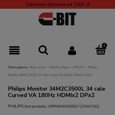
Darmowa dostawa od 1500 zł
Strona główna
»
Nowy sprzęt
»
Monitory Nowe
»
PHILIPS
»
Philips
Monitor 34M2C3500L 34 cale Curved VA 180Hz HDMIx2 DPx2
Philips Monitor 34M2C3500L 34 cale
Curved VA 180Hz HDMIx2 DPx2
PHILIPS
Kod produktu:
UPPHI034XS00017 [25347201]