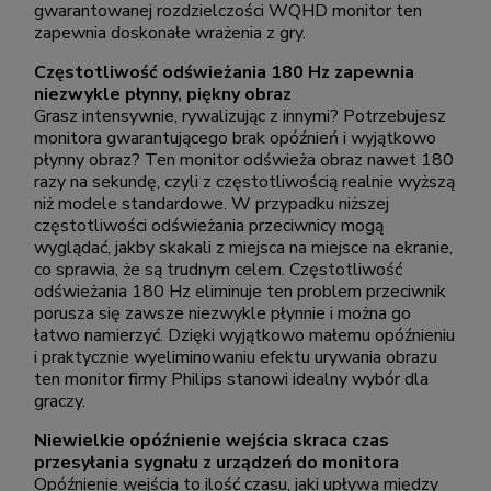
gwarantowanej rozdzielczości WQHD monitor ten
zapewnia doskonałe wrażenia z gry.
Częstotliwość odświeżania 180 Hz zapewnia
niezwykle płynny, piękny obraz
Grasz intensywnie, rywalizując z innymi? Potrzebujesz
monitora gwarantującego brak opóźnień i wyjątkowo
płynny obraz? Ten monitor odświeża obraz nawet 180
razy na sekundę, czyli z częstotliwością realnie wyższą
niż modele standardowe. W przypadku niższej
częstotliwości odświeżania przeciwnicy mogą
wyglądać, jakby skakali z miejsca na miejsce na ekranie,
co sprawia, że są trudnym celem. Częstotliwość
odświeżania 180 Hz eliminuje ten problem przeciwnik
porusza się zawsze niezwykle płynnie i można go
łatwo namierzyć. Dzięki wyjątkowo małemu opóźnieniu
i praktycznie wyeliminowaniu efektu urywania obrazu
ten monitor firmy Philips stanowi idealny wybór dla
graczy.
Niewielkie opóźnienie wejścia skraca czas
przesyłania sygnału z urządzeń do monitora
Opóźnienie wejścia to ilość czasu, jaki upływa między