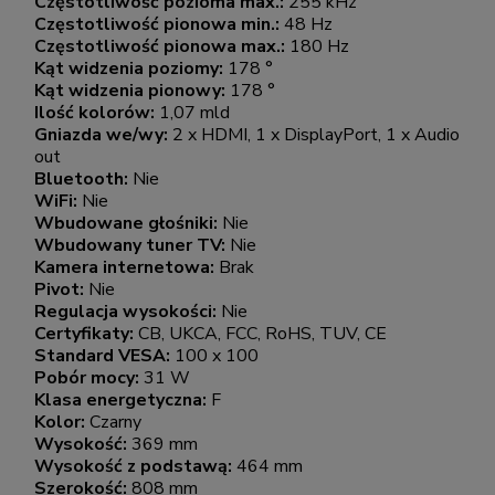
Częstotliwość pozioma max.:
255 kHz
Częstotliwość pionowa min.:
48 Hz
Częstotliwość pionowa max.:
180 Hz
Kąt widzenia poziomy:
178 °
Kąt widzenia pionowy:
178 °
Ilość kolorów:
1,07 mld
Gniazda we/wy:
2 x HDMI, 1 x DisplayPort, 1 x Audio
out
Bluetooth:
Nie
WiFi:
Nie
Wbudowane głośniki:
Nie
Wbudowany tuner TV:
Nie
Kamera internetowa:
Brak
Pivot:
Nie
Regulacja wysokości:
Nie
Certyfikaty:
CB, UKCA, FCC, RoHS, TUV, CE
Standard VESA:
100 x 100
Pobór mocy:
31 W
Klasa energetyczna:
F
Kolor:
Czarny
Wysokość:
369 mm
Wysokość z podstawą:
464 mm
Szerokość:
808 mm