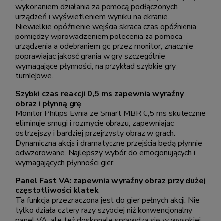
wykonaniem działania za pomocą podłączonych
urządzeń i wyświetleniem wyniku na ekranie.
Niewielkie opóźnienie wejścia skraca czas opóźnienia
pomiędzy wprowadzeniem polecenia za pomocą
urządzenia a odebraniem go przez monitor, znacznie
poprawiając jakość grania w gry szczególnie
wymagające płynności, na przykład szybkie gry
turniejowe.
Szybki czas reakcji 0,5 ms zapewnia wyraźny
obraz i płynną grę
Monitor Philips Evnia ze Smart MBR 0,5 ms skutecznie
eliminuje smugi i rozmycie obrazu, zapewniając
ostrzejszy i bardziej przejrzysty obraz w grach.
Dynamiczna akcja i dramatyczne przejścia będą płynnie
odwzorowane. Najlepszy wybór do emocjonujących i
wymagających płynności gier.
Panel Fast VA: zapewnia wyraźny obraz przy dużej
częstotliwości klatek
Ta funkcja przeznaczona jest do gier pełnych akcji. Nie
tylko działa cztery razy szybciej niż konwencjonalny
panel VA, ale też doskonale sprawdza się w wysokiej