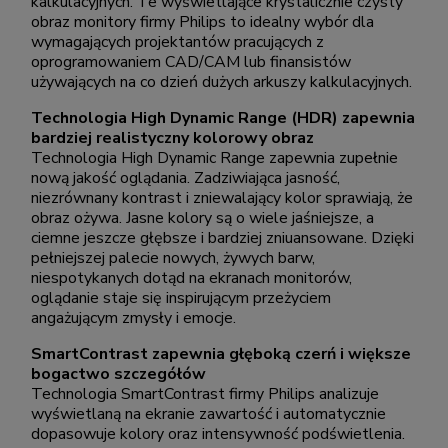
kalkulacyjnych. Te wyświetlające krystalicznie czysty
obraz monitory firmy Philips to idealny wybór dla
wymagających projektantów pracujących z
oprogramowaniem CAD/CAM lub finansistów
używających na co dzień dużych arkuszy kalkulacyjnych.
Technologia High Dynamic Range (HDR) zapewnia
bardziej realistyczny kolorowy obraz
Technologia High Dynamic Range zapewnia zupełnie
nową jakość oglądania. Zadziwiająca jasność,
niezrównany kontrast i zniewalający kolor sprawiają, że
obraz ożywa. Jasne kolory są o wiele jaśniejsze, a
ciemne jeszcze głębsze i bardziej zniuansowane. Dzięki
pełniejszej palecie nowych, żywych barw,
niespotykanych dotąd na ekranach monitorów,
oglądanie staje się inspirującym przeżyciem
angażującym zmysły i emocje.
SmartContrast zapewnia głęboką czerń i większe
bogactwo szczegółów
Technologia SmartContrast firmy Philips analizuje
wyświetlaną na ekranie zawartość i automatycznie
dopasowuje kolory oraz intensywność podświetlenia.