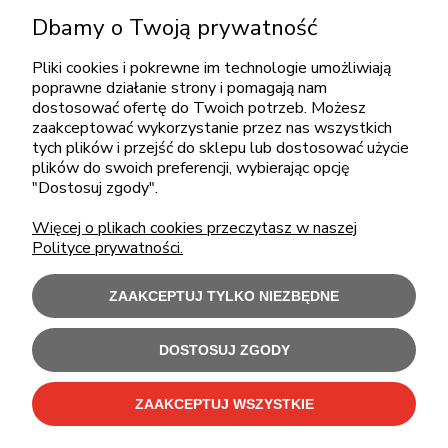
KONTAKT
Dbamy o Twoją prywatność
+48 717345566
pon.-piąt.: 08:00-16:00
Pliki cookies i pokrewne im technologie umożliwiają
poprawne działanie strony i pomagają nam
sklep@cebit.pl
dostosować ofertę do Twoich potrzeb. Możesz
zaakceptować wykorzystanie przez nas wszystkich
tych plików i przejść do sklepu lub dostosować użycie
plików do swoich preferencji, wybierając opcję
ZAKUPY
"Dostosuj zgody".
Więcej o plikach cookies przeczytasz w naszej
POMOC
Polityce prywatności.
MOJE KONTO
ZAAKCEPTUJ TYLKO NIEZBĘDNE
INFORMACJE
DOSTOSUJ ZGODY
ZAAKCEPTUJ WSZYSTKIE
Użytkowanie sklepu oznacza zgodę na wykorzystywanie plików cookies.
Szczegółowe informacje w
Polityce prywatności
.