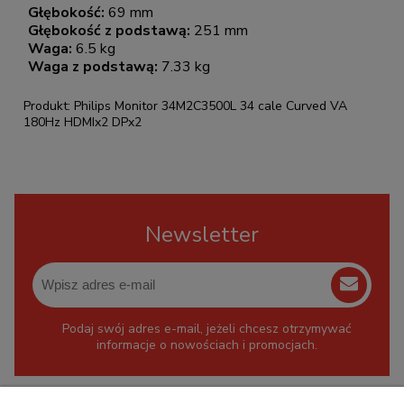
Głębokość:
69 mm
Głębokość z podstawą:
251 mm
Waga:
6.5 kg
Waga z podstawą:
7.33 kg
Produkt: Philips Monitor 34M2C3500L 34 cale Curved VA
180Hz HDMIx2 DPx2
Newsletter
Podaj swój adres e-mail, jeżeli chcesz otrzymywać
informacje o nowościach i promocjach.