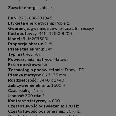
Zużycie energii:
zobacz
EAN:
8721038001945
Etykieta energetyczna:
Pobierz
Gwarancja:
gwarancja zewnętrzna 36 miesięcy
Kod dostawcy:
34M2C3500L/00
Model:
34M2C3500L
Proporcje obrazu:
21:9
Przekątna ekranu:
34''
Typ matrycy:
VA
Powierzchnia matrycy:
Matowa
Ekran dotykowy:
Nie
Technologia podświetlania:
Diody LED
Plamka matrycy:
0.23175 mm
Rozdzielczość :
3440 x 1440
Zakrzywienie ekranu:
1500 R
Czas reakcji:
1 ms
Jasność:
300 cd/m²
Kontrast statyczny:
4 000:1
Częstotliwość odświeżania:
180 Hz
Częstotliwość pozioma min.:
30 kHz