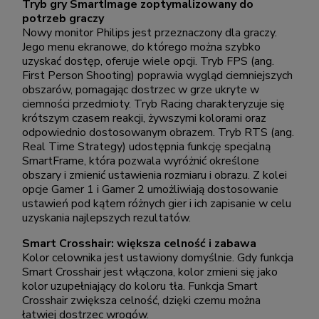
Tryb gry SmartImage zoptymalizowany do
potrzeb graczy
Nowy monitor Philips jest przeznaczony dla graczy.
Jego menu ekranowe, do którego można szybko
uzyskać dostęp, oferuje wiele opcji. Tryb FPS (ang.
First Person Shooting) poprawia wygląd ciemniejszych
obszarów, pomagając dostrzec w grze ukryte w
ciemności przedmioty. Tryb Racing charakteryzuje się
krótszym czasem reakcji, żywszymi kolorami oraz
odpowiednio dostosowanym obrazem. Tryb RTS (ang.
Real Time Strategy) udostępnia funkcję specjalną
SmartFrame, która pozwala wyróżnić określone
obszary i zmienić ustawienia rozmiaru i obrazu. Z kolei
opcje Gamer 1 i Gamer 2 umożliwiają dostosowanie
ustawień pod kątem różnych gier i ich zapisanie w celu
uzyskania najlepszych rezultatów.
Smart Crosshair: większa celność i zabawa
Kolor celownika jest ustawiony domyślnie. Gdy funkcja
Smart Crosshair jest włączona, kolor zmieni się jako
kolor uzupełniający do koloru tła. Funkcja Smart
Crosshair zwiększa celność, dzięki czemu można
łatwiej dostrzec wrogów.