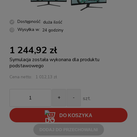
Dostępność:
duża ilość
Wysyłka w:
24 godziny
1 244,92 zł
Symulacja została wykonana dla produktu
podstawowego
Cena netto:
1 012,13 zł
+
-
szt.
DO KOSZYKA
DODAJ DO PRZECHOWALNI