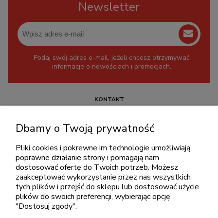
Newsletter
Podaj swój adres e-mail, jeżeli chcesz otrzymywać
informacje o nowościach i promocjach.
KONTAKT
+48 717345566
Dbamy o Twoją prywatność
pon.-piąt.: 08:00-16:00
sklep@cebit.pl
Pliki cookies i pokrewne im technologie umożliwiają
poprawne działanie strony i pomagają nam
dostosować ofertę do Twoich potrzeb. Możesz
zaakceptować wykorzystanie przez nas wszystkich
ZAKUPY
tych plików i przejść do sklepu lub dostosować użycie
plików do swoich preferencji, wybierając opcję
"Dostosuj zgody".
POMOC