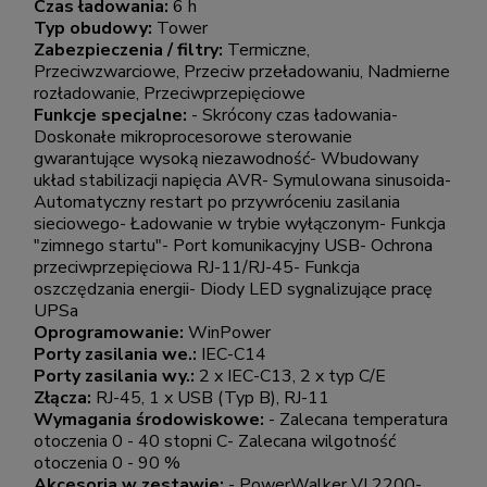
Czas ładowania:
6 h
Typ obudowy:
Tower
Zabezpieczenia / filtry:
Termiczne,
Przeciwzwarciowe, Przeciw przeładowaniu, Nadmierne
rozładowanie, Przeciwprzepięciowe
Funkcje specjalne:
- Skrócony czas ładowania-
Doskonałe mikroprocesorowe sterowanie
gwarantujące wysoką niezawodność- Wbudowany
układ stabilizacji napięcia AVR- Symulowana sinusoida-
Automatyczny restart po przywróceniu zasilania
sieciowego- Ładowanie w trybie wyłączonym- Funkcja
"zimnego startu"- Port komunikacyjny USB- Ochrona
przeciwprzepięciowa RJ-11/RJ-45- Funkcja
oszczędzania energii- Diody LED sygnalizujące pracę
UPSa
Oprogramowanie:
WinPower
Porty zasilania we.:
IEC-C14
Porty zasilania wy.:
2 x IEC-C13, 2 x typ C/E
Złącza:
RJ-45, 1 x USB (Typ B), RJ-11
Wymagania środowiskowe:
- Zalecana temperatura
otoczenia 0 - 40 stopni C- Zalecana wilgotność
otoczenia 0 - 90 %
Akcesoria w zestawie:
- PowerWalker VI 2200-