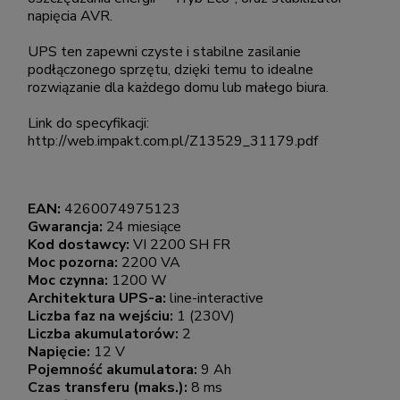
napięcia AVR.
UPS ten zapewni czyste i stabilne zasilanie
podłączonego sprzętu, dzięki temu to idealne
rozwiązanie dla każdego domu lub małego biura.
Link do specyfikacji:
http://web.impakt.com.pl/Z13529_31179.pdf
EAN:
4260074975123
Gwarancja:
24 miesiące
Kod dostawcy:
VI 2200 SH FR
Moc pozorna:
2200 VA
Moc czynna:
1200 W
Architektura UPS-a:
line-interactive
Liczba faz na wejściu:
1 (230V)
Liczba akumulatorów:
2
Napięcie:
12 V
Pojemność akumulatora:
9 Ah
Czas transferu (maks.):
8 ms