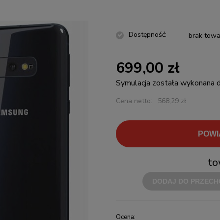
Dostępność:
brak towa
699,00 zł
Symulacja została wykonana
Cena netto:
568,29 zł
POWI
to
DODAJ DO PRZECH
Ocena: