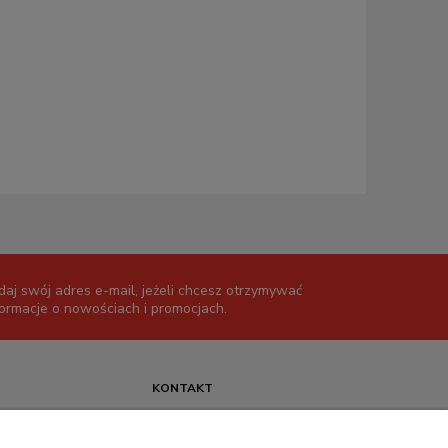
daj swój adres e-mail, jeżeli chcesz otrzymywać
formacje o nowościach i promocjach.
KONTAKT
+48 717345566
pon.-piąt.: 08:00-16:00