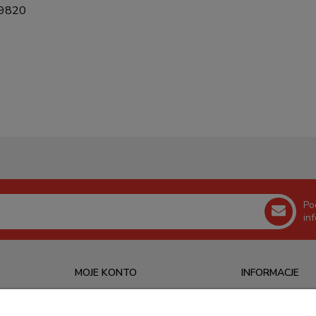
 9820
Po
in
MOJE KONTO
INFORMACJE
Logowanie
O nas