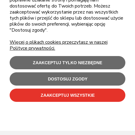
poprawne działanie strony i pomagają nam
sklep@cebit.pl
dostosować ofertę do Twoich potrzeb. Możesz
zaakceptować wykorzystanie przez nas wszystkich
tych plików i przejść do sklepu lub dostosować użycie
plików do swoich preferencji, wybierając opcję
ZAKUPY
"Dostosuj zgody".
Więcej o plikach cookies przeczytasz w naszej
POMOC
Polityce prywatności.
MOJE KONTO
ZAAKCEPTUJ TYLKO NIEZBĘDNE
INFORMACJE
DOSTOSUJ ZGODY
ZAAKCEPTUJ WSZYSTKIE
Użytkowanie sklepu oznacza zgodę na wykorzystywanie plików cookies.
Szczegółowe informacje w
Polityce prywatności
.
C-Bit Bis OnLine - tanie laptopy poleasingowe i używane komputery biurowe.
Polecamy
laptopy poleasingowe
,
monitory poleasingowe
,
komputery poleasingowe HP
i
komputery poleasingowe Dell
.