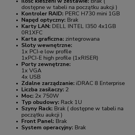
Ilość kieszeni w zestawie:
Brak (
dostępne w tabeli na początku aukcji )
Kontroler RAID:
PERC H730 mini 1GB
Napęd optyczny:
Brak
Karty LAN:
DELL INTEL I350 4x1GB
0R1XFC
Karta graficzna:
zintegrowana
Sloty wewnętrzne:
1x PCI-e low profile
1xPCI-E high profile (1xRISER)
Porty zewnętrzne:
1x VGA
4x USB
Zdalne zarządzanie:
iDRAC 8 Enterprise
Liczba zasilaczy:
2
Moc:
2x 750W
Typ obudowy:
Rack 1U
Szyny Rack:
Brak ( dostępne w tabeli na
początku aukcji )
Front Panel:
Brak
System operacyjny:
Brak