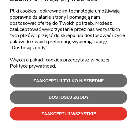
sklep@cebit.pl
Pliki cookies i pokrewne im technologie umożliwiają
poprawne działanie strony i pomagają nam
dostosować ofertę do Twoich potrzeb. Możesz
zaakceptować wykorzystanie przez nas wszystkich
ZAKUPY
tych plików i przejść do sklepu lub dostosować użycie
plików do swoich preferencji, wybierając opcję
"Dostosuj zgody".
POMOC
Więcej o plikach cookies przeczytasz w naszej
Polityce prywatności.
MOJE KONTO
ZAAKCEPTUJ TYLKO NIEZBĘDNE
INFORMACJE
DOSTOSUJ ZGODY
Użytkowanie sklepu oznacza zgodę na wykorzystywanie plików cookies.
Szczegółowe informacje w
Polityce prywatności
.
ZAAKCEPTUJ WSZYSTKIE
C-Bit Bis OnLine - tanie laptopy poleasingowe i używane komputery biurowe.
Polecamy
laptopy poleasingowe
,
monitory poleasingowe
,
komputery poleasingowe HP
i
komputery poleasingowe Dell
.