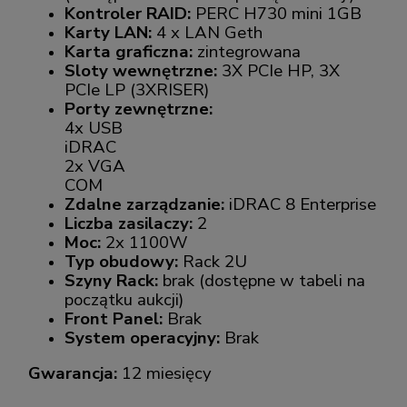
Kontroler RAID:
PERC H730 mini 1GB
Karty LAN:
4 x LAN Geth
Karta graficzna:
zintegrowana
Sloty wewnętrzne:
3X PCIe HP, 3X
PCIe LP (3XRISER)
Porty zewnętrzne:
4x USB
iDRAC
2x VGA
COM
Zdalne zarządzanie:
iDRAC 8 Enterprise
Liczba zasilaczy:
2
Moc:
2x 1100W
Typ obudowy:
Rack 2U
Szyny Rack:
brak (dostępne w tabeli na
początku aukcji)
Front Panel:
Brak
System operacyjny:
Brak
Gwarancja:
12 miesięcy