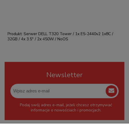
Produkt: Serwer DELL T320 Tower / 1x E5-2440v2 1x8C /
32GB / 4x 3.5" / 2x 450W / NoOS
Newsletter
Podaj swój adres e-mail, jeżeli chcesz otrzymywać
informacje o nowościach i promocjach.