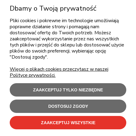
KONTAKT
Dbamy o Twoją prywatność
+48 717345566
Pliki cookies i pokrewne im technologie umożliwiają
pon.-piąt.: 08:00-16:00
poprawne działanie strony i pomagają nam
sklep@cebit.pl
dostosować ofertę do Twoich potrzeb. Możesz
zaakceptować wykorzystanie przez nas wszystkich
tych plików i przejść do sklepu lub dostosować użycie
plików do swoich preferencji, wybierając opcję
ZAKUPY
"Dostosuj zgody".
Więcej o plikach cookies przeczytasz w naszej
POMOC
Polityce prywatności.
MOJE KONTO
ZAAKCEPTUJ TYLKO NIEZBĘDNE
INFORMACJE
DOSTOSUJ ZGODY
ZAAKCEPTUJ WSZYSTKIE
Użytkowanie sklepu oznacza zgodę na wykorzystywanie plików cookies.
Szczegółowe informacje w
Polityce prywatności
.