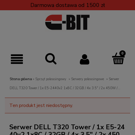
Darmowa dostawa od 1500 zł
Strona główna
»
Sprzęt poleasingowy
»
Serwery poleasingowe
»
Serwer
DELL T320 Tower / 1x E5-2440v2 1x8C / 32GB / 4x 3.5" / 2x 450W /
NoOS
Ten produkt jest niedostępny.
Serwer DELL T320 Tower / 1x E5-24
40v2 1x8C / 32GB / 4x 3.5" / 2x 450