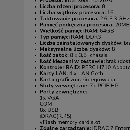
Procesor:
Intel Xeon E5-2670
Liczba rdzeni procesora:
8
Liczba wątków procesora:
16
Taktowanie procesora:
2.6-3.3 GHz
Pamięć podręczna procesora:
20MB
Wielkość pamięci RAM:
64GB
Typ pamięci RAM:
DDR3
Liczba zainstalowanych dysków:
bra
Maksymalna liczba dysków:
8
Ilość zatok:
8 x 3,5" chassis
Ilość kieszeni w zestawie:
brak (dost
Kontroler RAID
: PERC H710 Adapte
Karty LAN:
4 x LAN Geth
Karta graficzna:
zintegrowana
Sloty wewnętrzne:
7x PCIE HP
Porty zewnętrzne:
1x VGA
COM
8x USB
iDRAC(RJ45)
vFlash memory card slot
Zdalne zarządzanie:
iDRAC 7 Enterp