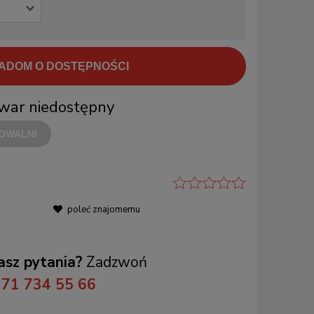
ADOM O DOSTĘPNOŚCI
war niedostępny
OWALNI
poleć znajomemu
sz pytania?
Zadzwoń
71 734 55 66