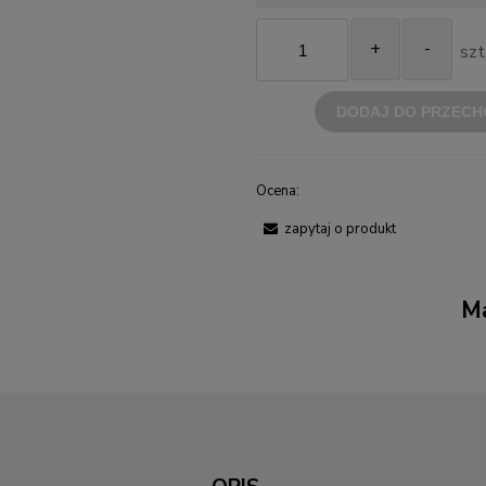
+
-
szt
DODAJ DO PRZECH
Ocena:
zapytaj o produkt
Ma