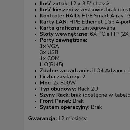
Ilość zatok:
12 x 3,5" chassis
Ilość kieszeni w zestawie:
brak (dost
Kontroler RAID:
HPE Smart Array 
Karty LAN:
HPE Ethernet 1Gb 4-port
Karta graficzna:
zintegrowana
Sloty wewnętrzne:
6X PCIe HP (2X
Porty zewnętrzne:
1x VGA
3x USB
1x COM
ILO(RJ45)
Zdalne zarządzanie:
iLO4 Advanced
Liczba zasilaczy:
2
Moc:
2x 800W
Typ obudowy:
Rack 2U
Szyny Rack:
brak (dostępne w tabelc
Front Panel:
Brak
System operacyjny:
Brak
Gwarancja:
12 miesięcy