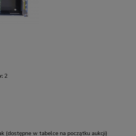
:
2
k (dostępne w tabelce na początku aukcji)