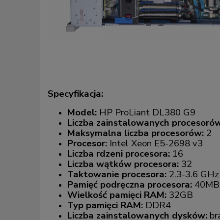
Specyfikacja:
Model:
HP ProLiant DL380 G9
Liczba zainstalowanych procesorów
Maksymalna liczba procesorów:
2
Procesor:
Intel Xeon E5-2698 v3
Liczba rdzeni procesora:
16
Liczba wątków procesora:
32
Taktowanie procesora:
2.3-3.6 GHz
Pamięć podręczna procesora:
40MB
Wielkość pamięci RAM:
32GB
Typ pamięci RAM:
DDR4
Liczba zainstalowanych dysków:
bra