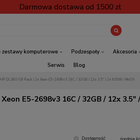
Darmowa dostawa od 1500 zł
 zestawy komputerowe
Podzespoły
Akcesoria
Serwis
Blog
 HP DL380 G9 Rack / 2x Xeon E5-2698v3 16C / 32GB / 12x 3.5" / 2x 800W / NoOS
 Xeon E5-2698v3 16C / 32GB / 12x 3.5"
Dostępność:
średnia il