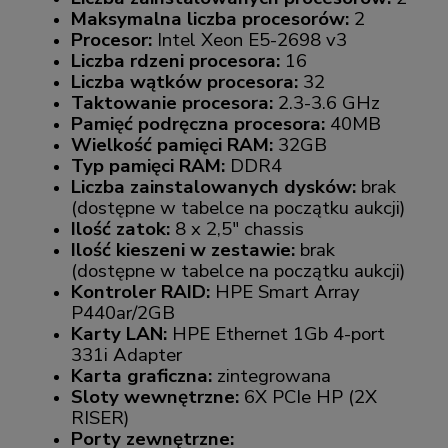
Maksymalna liczba procesorów:
2
Procesor:
Intel Xeon E5-2698 v3
Liczba rdzeni procesora:
16
Liczba wątków procesora:
32
Taktowanie procesora:
2.3-3.6 GHz
Pamięć podręczna procesora:
40MB
Wielkość pamięci RAM:
32GB
Typ pamięci RAM:
DDR4
Liczba zainstalowanych dysków:
brak
(dostępne w tabelce na początku aukcji)
Ilość zatok:
8 x 2,5" chassis
Ilość kieszeni w zestawie:
brak
(dostępne w tabelce na początku aukcji)
Kontroler RAID:
HPE Smart Array
P440ar/2GB
Karty LAN:
HPE Ethernet 1Gb 4-port
331i Adapter
Karta graficzna:
zintegrowana
Sloty wewnętrzne:
6X PCIe HP (2X
RISER)
Porty zewnętrzne: