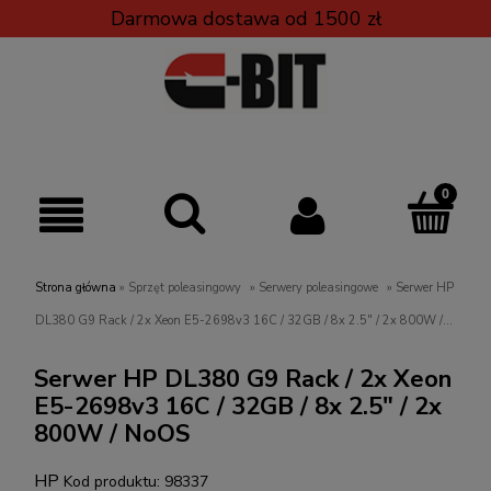
Darmowa dostawa od 1500 zł
Strona główna
»
Sprzęt poleasingowy
»
Serwery poleasingowe
»
Serwer HP
DL380 G9 Rack / 2x Xeon E5-2698v3 16C / 32GB / 8x 2.5" / 2x 800W /
NoOS
Serwer HP DL380 G9 Rack / 2x Xeon
E5-2698v3 16C / 32GB / 8x 2.5" / 2x
800W / NoOS
HP
Kod produktu:
98337