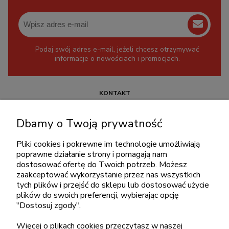
Podaj swój adres e-mail, jeżeli chcesz otrzymywać
informacje o nowościach i promocjach.
KONTAKT
+48 717345566
Dbamy o Twoją prywatność
pon.-piąt.: 08:00-16:00
sklep@cebit.pl
Pliki cookies i pokrewne im technologie umożliwiają
poprawne działanie strony i pomagają nam
dostosować ofertę do Twoich potrzeb. Możesz
zaakceptować wykorzystanie przez nas wszystkich
ZAKUPY
tych plików i przejść do sklepu lub dostosować użycie
plików do swoich preferencji, wybierając opcję
"Dostosuj zgody".
POMOC
Więcej o plikach cookies przeczytasz w naszej