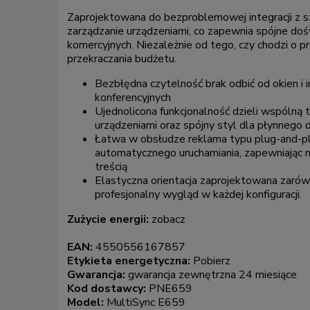
Zaprojektowana do bezproblemowej integracji z s
zarządzanie urządzeniami, co zapewnia spójne d
komercyjnych. Niezależnie od tego, czy chodzi o p
przekraczania budżetu.
Bezbłędna czytelność brak odbić od okien i 
konferencyjnych
Ujednolicona funkcjonalność dzieli wspólną
urządzeniami oraz spójny styl dla płynnego
Łatwa w obsłudze reklama typu plug-and-p
automatycznego uruchamiania, zapewniając 
treścią
Elastyczna orientacja zaprojektowana zarówn
profesjonalny wygląd w każdej konfiguracji.
Zużycie energii:
zobacz
EAN:
4550556167857
Etykieta energetyczna:
Pobierz
Gwarancja:
gwarancja zewnętrzna 24 miesiące
Kod dostawcy:
PNE659
Model:
MultiSync E659