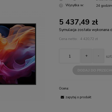
Wysyłka w:
24 godzin
5 437,49 zł
Symulacja została wykonana
Cena netto:
4 420,72 zł
+
-
szt
DODAJ DO PRZECH
Ocena:
zapytaj o produkt