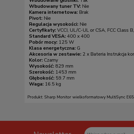
Wbudowane głośniki:
Tak
Wbudowany tuner TV:
Nie
Kamera internetowa:
Brak
Pivot:
Nie
Regulacja wysokości:
Nie
Certyfikaty:
VCCI, UL/C-UL or CSA, FCC Class B
Standard VESA:
400 x 400
Pobór mocy:
125 W
Klasa energetyczna:
G
Akcesoria w zestawie:
2 x Bateria Instrukcja k
Kolor:
Czarny
Wysokość:
829 mm
Szerokość:
1453 mm
Głębokość:
59.7 mm
Waga:
16.5 kg
Produkt: Sharp Monitor wielkoformatowy MultiSync E65