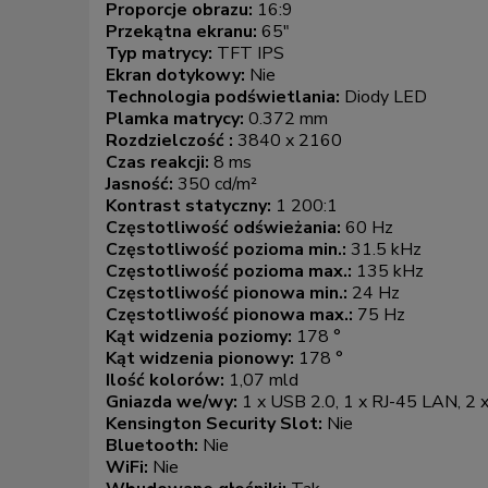
Proporcje obrazu:
16:9
Przekątna ekranu:
65"
Typ matrycy:
TFT IPS
Ekran dotykowy:
Nie
Technologia podświetlania:
Diody LED
Plamka matrycy:
0.372 mm
Rozdzielczość :
3840 x 2160
Czas reakcji:
8 ms
Jasność:
350 cd/m²
Kontrast statyczny:
1 200:1
Częstotliwość odświeżania:
60 Hz
Częstotliwość pozioma min.:
31.5 kHz
Częstotliwość pozioma max.:
135 kHz
Częstotliwość pionowa min.:
24 Hz
Częstotliwość pionowa max.:
75 Hz
Kąt widzenia poziomy:
178 °
Kąt widzenia pionowy:
178 °
Ilość kolorów:
1,07 mld
Gniazda we/wy:
1 x USB 2.0, 1 x RJ-45 LAN, 2
Kensington Security Slot:
Nie
Bluetooth:
Nie
WiFi:
Nie