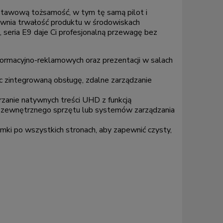
dstawową tożsamość, w tym tę samą pilot i
ewnia trwałość produktu w środowiskach
, seria E9 daje Ci profesjonalną przewagę bez
nformacyjno-reklamowych oraz prezentacji w salach
c zintegrowaną obsługę, zdalne zarządzanie
anie natywnych treści UHD z funkcją
z zewnętrznego sprzętu lub systemów zarządzania
amki po wszystkich stronach, aby zapewnić czysty,