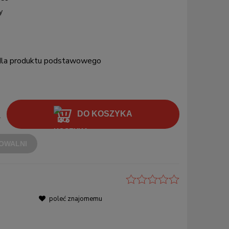
y
 dla produktu podstawowego
DO KOSZYKA
.
OWALNI
poleć znajomemu