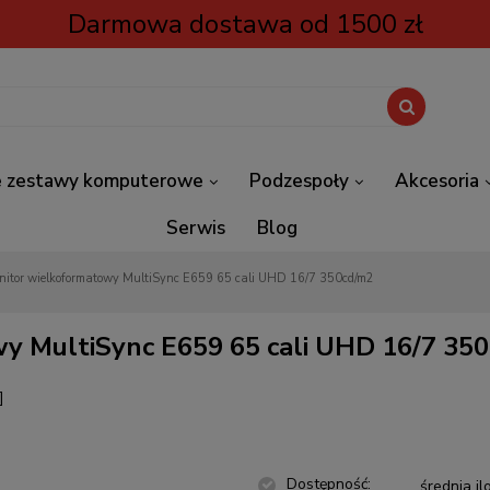
Darmowa dostawa od 1500 zł
 zestawy komputerowe
Podzespoły
Akcesoria
Serwis
Blog
nitor wielkoformatowy MultiSync E659 65 cali UHD 16/7 350cd/m2
y MultiSync E659 65 cali UHD 16/7 35
]
Dostępność:
średnia il