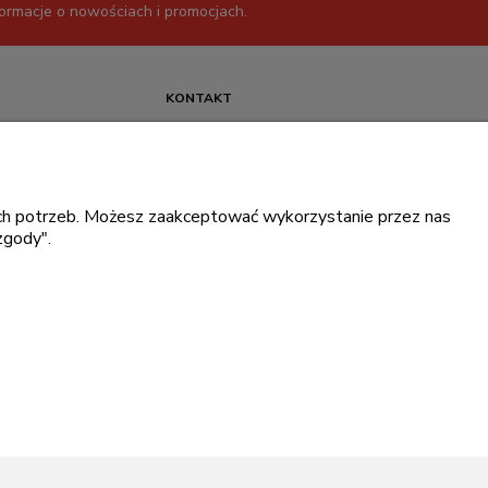
formacje o nowościach i promocjach.
KONTAKT
+48 717345566
pon.-piąt.: 08:00-16:00
sklep@cebit.pl
oich potrzeb. Możesz zaakceptować wykorzystanie przez nas
zgody".
ce prywatności
.
ingowe Dell
.