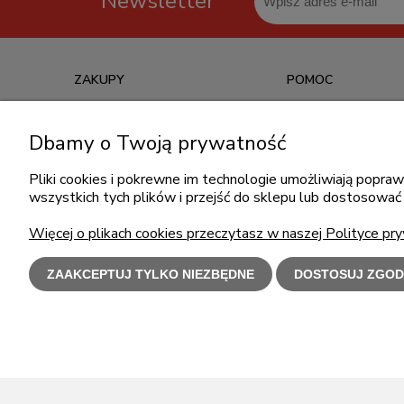
Newsletter
ZAKUPY
POMOC
Czas realizacji zamówienia
Jak kupować?
Dbamy o Twoją prywatność
Informacje o leasingu
Częste pytania
Formy płatności
Polityka prywatności
Pliki cookies i pokrewne im technologie umożliwiają popr
wszystkich tych plików i przejść do sklepu lub dostosować 
Koszt dostawy
Regulamin zakupów
Reklamacje i zwroty
Więcej o plikach cookies przeczytasz w naszej Polityce pry
ZAAKCEPTUJ TYLKO NIEZBĘDNE
DOSTOSUJ ZGOD
Użytkowanie s
Polecamy
l