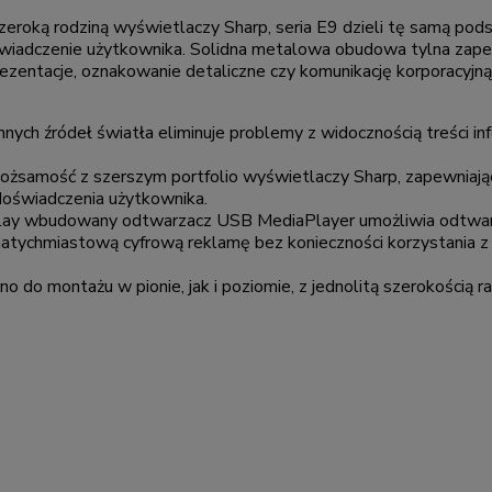
zeroką rodziną wyświetlaczy Sharp, seria E9 dzieli tę samą po
oświadczenie użytkownika. Solidna metalowa obudowa tylna zap
rezentacje, oznakowanie detaliczne czy komunikację korporacyjną
innych źródeł światła eliminuje problemy z widocznością treści i
 tożsamość z szerszym portfolio wyświetlaczy Sharp, zapewniają
 doświadczenia użytkownika.
lay wbudowany odtwarzacz USB MediaPlayer umożliwia odtwarz
natychmiastową cyfrową reklamę bez konieczności korzystania 
o do montażu w pionie, jak i poziomie, z jednolitą szerokością r