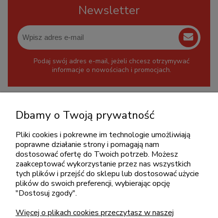
Newsletter
Podaj swój adres e-mail, jeżeli chcesz otrzymywać
informacje o nowościach i promocjach.
KONTAKT
Dbamy o Twoją prywatność
+48 717345566
pon.-piąt.: 08:00-16:00
Pliki cookies i pokrewne im technologie umożliwiają
poprawne działanie strony i pomagają nam
sklep@cebit.pl
dostosować ofertę do Twoich potrzeb. Możesz
zaakceptować wykorzystanie przez nas wszystkich
tych plików i przejść do sklepu lub dostosować użycie
plików do swoich preferencji, wybierając opcję
ZAKUPY
"Dostosuj zgody".
Więcej o plikach cookies przeczytasz w naszej
POMOC