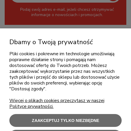
Podaj swój adres e-mail, jeżeli chcesz otrzymywać
informacje o nowościach i promocjach.
KONTAKT
Dbamy o Twoją prywatność
+48 717345566
Pliki cookies i pokrewne im technologie umożliwiają
pon.-piąt.: 08:00-16:00
poprawne działanie strony i pomagają nam
sklep@cebit.pl
dostosować ofertę do Twoich potrzeb. Możesz
zaakceptować wykorzystanie przez nas wszystkich
tych plików i przejść do sklepu lub dostosować użycie
plików do swoich preferencji, wybierając opcję
ZAKUPY
"Dostosuj zgody".
Więcej o plikach cookies przeczytasz w naszej
POMOC
Polityce prywatności.
MOJE KONTO
ZAAKCEPTUJ TYLKO NIEZBĘDNE