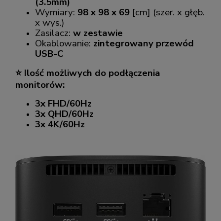
(3.5mm)
Wymiary:
98 x 98 x 69
[cm] (szer. x głęb.
x wys.)
Zasilacz:
w zestawie
Okablowanie:
zintegrowany przewód
USB-C
⭐ Ilość możliwych do podłączenia
monitorów:
3x FHD/60Hz
3x QHD/60Hz
3x 4K/60Hz