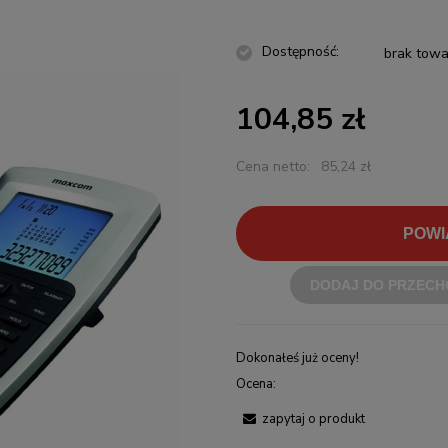
Dostępność:
brak towa
104,85 zł
Cena netto:
85,24 zł
POWI
DODAJ DO PRZECH
Dokonałeś już oceny!
Ocena:
zapytaj o produkt