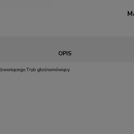
Ma
OPIS
dzwoniącego.Tryb głośnomówiący.