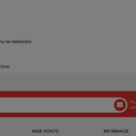
y na niebiesko
 OPAK
Po
in
MOJE KONTO
INFORMACJE