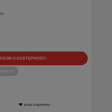
ru
ADOM O DOSTĘPNOŚCI
OWALNI
poleć znajomemu