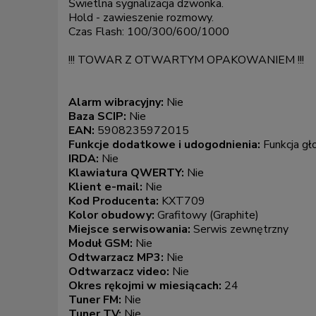
Świetlna sygnalizacja dzwonka.
Hold - zawieszenie rozmowy.
Czas Flash: 100/300/600/1000
!!! TOWAR Z OTWARTYM OPAKOWANIEM !!!
Alarm wibracyjny:
Nie
Baza SCIP:
Nie
EAN:
5908235972015
Funkcje dodatkowe i udogodnienia:
Funkcja g
IRDA:
Nie
Klawiatura QWERTY:
Nie
Klient e-mail:
Nie
Kod Producenta:
KXT709
Kolor obudowy:
Grafitowy (Graphite)
Miejsce serwisowania:
Serwis zewnętrzny
Moduł GSM:
Nie
Odtwarzacz MP3:
Nie
Odtwarzacz video:
Nie
Okres rękojmi w miesiącach:
24
Tuner FM:
Nie
Tuner TV:
Nie