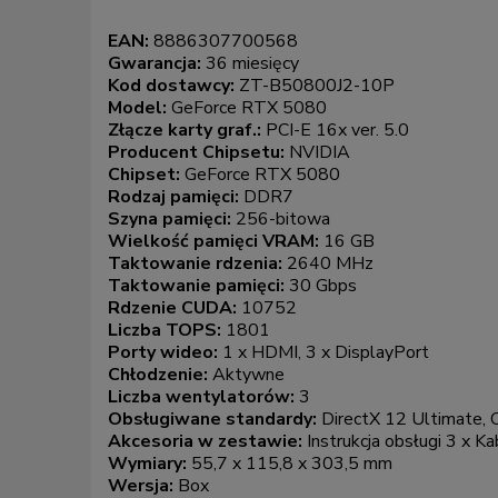
EAN:
8886307700568
Gwarancja:
36 miesięcy
Kod dostawcy:
ZT-B50800J2-10P
Model:
GeForce RTX 5080
Złącze karty graf.:
PCI-E 16x ver. 5.0
Producent Chipsetu:
NVIDIA
Chipset:
GeForce RTX 5080
Rodzaj pamięci:
DDR7
Szyna pamięci:
256-bitowa
Wielkość pamięci VRAM:
16 GB
Taktowanie rdzenia:
2640 MHz
Taktowanie pamięci:
30 Gbps
Rdzenie CUDA:
10752
Liczba TOPS:
1801
Porty wideo:
1 x HDMI, 3 x DisplayPort
Chłodzenie:
Aktywne
Liczba wentylatorów:
3
Obsługiwane standardy:
DirectX 12 Ultimate,
Akcesoria w zestawie:
Instrukcja obsługi 3 x K
Wymiary:
55,7 x 115,8 x 303,5 mm
Wersja:
Box