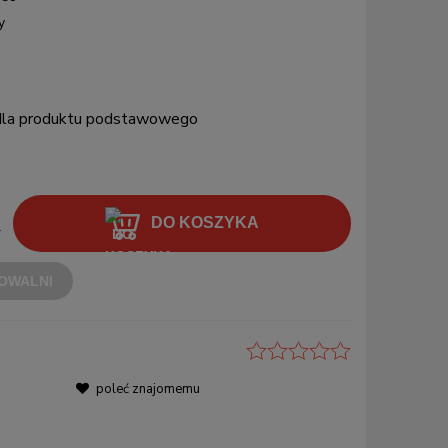
y
 dla produktu podstawowego
DO KOSZYKA
.
OWALNI
poleć znajomemu