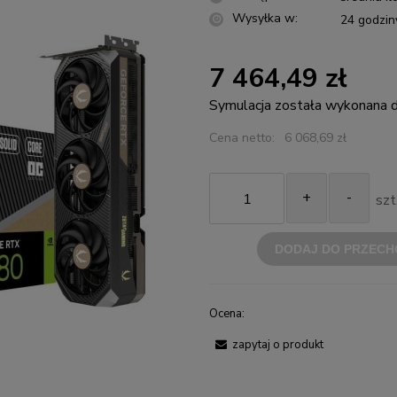
Wysyłka w:
24 godzin
7 464,49 zł
Symulacja została wykonana
Cena netto:
6 068,69 zł
+
-
szt
DODAJ DO PRZECH
Ocena:
zapytaj o produkt