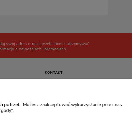
daj swój adres e-mail, jeżeli chcesz otrzymywać
formacje o nowościach i promocjach.
KONTAKT
+48 717345566
pon.-piąt.: 08:00-16:00
sklep@cebit.pl
oich potrzeb. Możesz zaakceptować wykorzystanie przez nas
zgody".