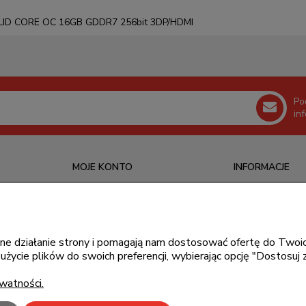
OLID CORE OC 16GB GDDR7 256bit 3DP/HDMI
Po
in
MOJE KONTO
INFORMACJE
Logowanie
O nas
Ustawienia konta
Kontakt
Moje zamówienia
Blog
awne działanie strony i pomagają nam dostosować ofertę do Tw
użycie plików do swoich preferencji, wybierając opcję "Dostosuj 
Przechowalnia
watności.