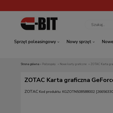
Sprzęt poleasingowy
Nowy sprzęt
Nowe
Strona główna
»
Podzespoły
»
Nowe karty graficzne
»
ZOTAC Karta gr
ZOTAC Karta graficzna GeFo
ZOTAC
Kod produktu:
KGZOTN508588002 [26656330