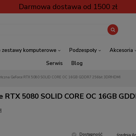
Darmowa dostawa od 1500 zł
 zestawy komputerowe
Podzespoły
Akcesoria
Serwis
Blog
aficzna GeForce RTX 5080 SOLID CORE OC 16GB GDDR7 256bit 3DP/HDMI
rce RTX 5080 SOLID CORE OC 16GB GDD
]
Dostępność:
średnia il