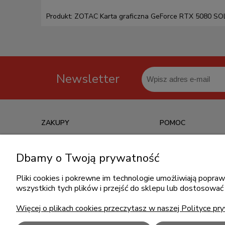
Produkt: ZOTAC Karta graficzna GeForce RTX 5080 S
Newsletter
ZAKUPY
POMOC
Czas realizacji zamówienia
Jak kupować?
Dbamy o Twoją prywatność
Informacje o leasingu
Częste pytania
Formy płatności
Polityka prywatności
Pliki cookies i pokrewne im technologie umożliwiają popr
wszystkich tych plików i przejść do sklepu lub dostosować 
Koszt dostawy
Regulamin zakupów
Reklamacje i zwroty
Więcej o plikach cookies przeczytasz w naszej Polityce pry