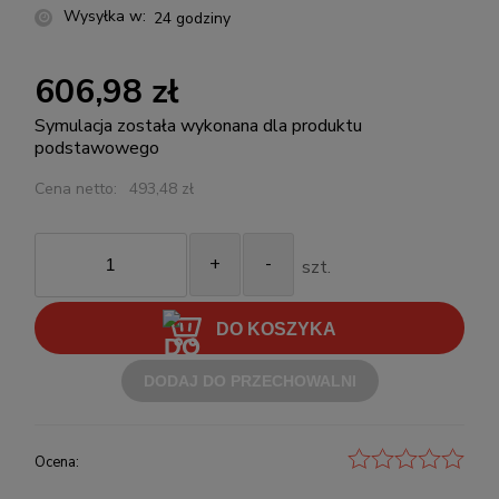
Wysyłka w:
24 godziny
606,98 zł
Symulacja została wykonana dla produktu
podstawowego
Cena netto:
493,48 zł
+
-
szt.
DO KOSZYKA
DODAJ DO PRZECHOWALNI
Ocena: