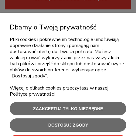
KONTAKT
Dbamy o Twoją prywatność
+48 717345566
pon.-piąt.: 08:00-16:00
Pliki cookies i pokrewne im technologie umożliwiają
poprawne działanie strony i pomagają nam
sklep@cebit.pl
dostosować ofertę do Twoich potrzeb. Możesz
zaakceptować wykorzystanie przez nas wszystkich
tych plików i przejść do sklepu lub dostosować użycie
plików do swoich preferencji, wybierając opcję
ZAKUPY
"Dostosuj zgody".
Więcej o plikach cookies przeczytasz w naszej
POMOC
Polityce prywatności.
MOJE KONTO
ZAAKCEPTUJ TYLKO NIEZBĘDNE
INFORMACJE
DOSTOSUJ ZGODY