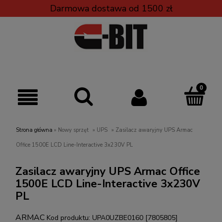
Darmowa dostawa od 1500 zł
Strona główna
»
Nowy sprzęt
»
UPS
»
Zasilacz awaryjny UPS Armac
Office 1500E LCD Line-Interactive 3x230V PL
Zasilacz awaryjny UPS Armac Office
1500E LCD Line-Interactive 3x230V
PL
ARMAC
Kod produktu:
UPA0UZBE0160 [7805805]