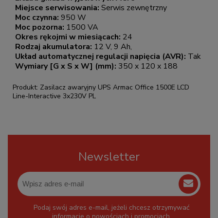
Miejsce serwisowania:
Serwis zewnętrzny
Moc czynna:
950 W
Moc pozorna:
1500 VA
Okres rękojmi w miesiącach:
24
Rodzaj akumulatora:
12 V, 9 Ah,
Układ automatycznej regulacji napięcia (AVR):
Tak
Wymiary [G x S x W] (mm):
350 x 120 x 188
Produkt: Zasilacz awaryjny UPS Armac Office 1500E LCD
Line-Interactive 3x230V PL
Newsletter
Podaj swój adres e-mail, jeżeli chcesz otrzymywać
informacje o nowościach i promocjach.