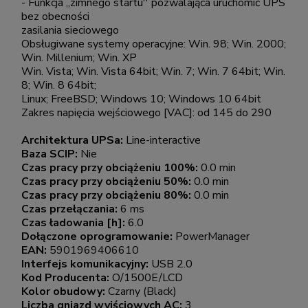
- Funkcja ,,zimnego startu'' pozwalająca uruchomić UPS
bez obecności
zasilania sieciowego
Obsługiwane systemy operacyjne: Win. 98; Win. 2000;
Win. Millenium; Win. XP
Win. Vista; Win. Vista 64bit; Win. 7; Win. 7 64bit; Win.
8; Win. 8 64bit;
Linux; FreeBSD; Windows 10; Windows 10 64bit
Zakres napięcia wejściowego [VAC]: od 145 do 290
Architektura UPSa:
Line-interactive
Baza SCIP:
Nie
Czas pracy przy obciążeniu 100%:
0.0 min
Czas pracy przy obciążeniu 50%:
0.0 min
Czas pracy przy obciążeniu 80%:
0.0 min
Czas przełączania:
6 ms
Czas ładowania [h]:
6.0
Dołączone oprogramowanie:
PowerManager
EAN:
5901969406610
Interfejs komunikacyjny:
USB 2.0
Kod Producenta:
O/1500E/LCD
Kolor obudowy:
Czarny (Black)
Liczba gniazd wyjściowych AC:
3