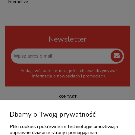
Interactive
Newsletter
Podaj swój adres e-mail, jeżeli chcesz otrzymywać
informacje o nowościach i promocjach.
KONTAKT
+48 717345566
Dbamy o Twoją prywatność
pon.-piąt.: 08:00-16:00
sklep@cebit.pl
Pliki cookies i pokrewne im technologie umożliwiają
poprawne działanie strony i pomagają nam