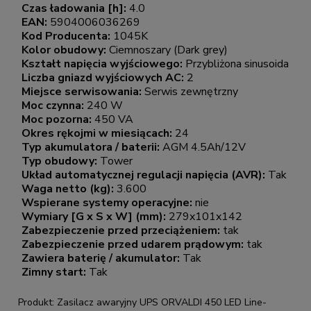
Czas ładowania [h]:
4.0
EAN:
5904006036269
Kod Producenta:
1045K
Kolor obudowy:
Ciemnoszary (Dark grey)
Kształt napięcia wyjściowego:
Przybliżona sinusoida
Liczba gniazd wyjściowych AC:
2
Miejsce serwisowania:
Serwis zewnętrzny
Moc czynna:
240 W
Moc pozorna:
450 VA
Okres rękojmi w miesiącach:
24
Typ akumulatora / baterii:
AGM 4.5Ah/12V
Typ obudowy:
Tower
Układ automatycznej regulacji napięcia (AVR):
Tak
Waga netto (kg):
3.600
Wspierane systemy operacyjne:
nie
Wymiary [G x S x W] (mm):
279x101x142
Zabezpieczenie przed przeciążeniem:
tak
Zabezpieczenie przed udarem prądowym:
tak
Zawiera baterię / akumulator:
Tak
Zimny start:
Tak
Produkt: Zasilacz awaryjny UPS ORVALDI 450 LED Line-