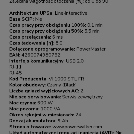
Zalecana wilgotność otoczenia [%]: od 0 do 90
Architektura UPSa:
Line-interactive
Baza SCIP:
Nie
Czas pracy przy obciążeniu 100%:
0.1 min
Czas pracy przy obciążeniu 50%:
5.5 min
Czas przełączania:
6 ms
Czas ładowania [h]:
8.0
Dołączone oprogramowanie:
PowerMaster
EAN:
4260074980752
Interfejs komunikacyjny:
USB 2.0
RJ-11
RJ-45
Kod Producenta:
VI 1000 STL FR
Kolor obudowy:
Czarny (Black)
Liczba gniazd wyjściowych AC:
2
Miejsce serwisowania:
Serwis zewnętrzny
Moc czynna:
600 W
Moc pozorna:
1000 VA
Okres rękojmi w miesiącach:
24
Rodzaj akumulatora:
9 Ah
Strona o towarze:
www.powerwalker.com
Układ automatycznej regulacji napięcia (AVR):
Nie