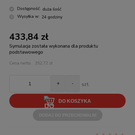
Dostępność:
duża ilość
Wysyłka w:
24 godziny
433,84 zł
Symulacja została wykonana dla produktu
podstawowego
Cena netto:
352,72 zł
+
-
szt.
DO KOSZYKA
DODAJ DO PRZECHOWALNI