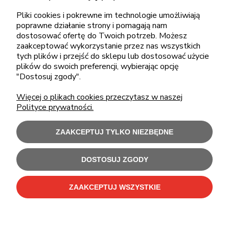
pon.-piąt.: 08:00-16:00
Pliki cookies i pokrewne im technologie umożliwiają
poprawne działanie strony i pomagają nam
sklep@cebit.pl
dostosować ofertę do Twoich potrzeb. Możesz
zaakceptować wykorzystanie przez nas wszystkich
tych plików i przejść do sklepu lub dostosować użycie
plików do swoich preferencji, wybierając opcję
ZAKUPY
"Dostosuj zgody".
Więcej o plikach cookies przeczytasz w naszej
POMOC
Polityce prywatności.
MOJE KONTO
ZAAKCEPTUJ TYLKO NIEZBĘDNE
INFORMACJE
DOSTOSUJ ZGODY
ZAAKCEPTUJ WSZYSTKIE
Użytkowanie sklepu oznacza zgodę na wykorzystywanie plików cookies.
Szczegółowe informacje w
Polityce prywatności
.
C-Bit Bis OnLine - tanie laptopy poleasingowe i używane komputery biurowe.
Polecamy
laptopy poleasingowe
,
monitory poleasingowe
,
komputery poleasingowe HP
i