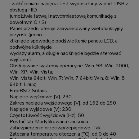
i zakłóceniami napięcia. Jest wyposażony w port USB z
obsługą HID
(umożliwia łatwą i natychmiastową komunikację z
dowolnym O / S)
Panel przedni oferuje zaawansowany wielofunkcyjny
przycisk (jedno
kliknięcie spowoduje podświetlenie panelu LCD, a
podwójne kliknięcie
wyciszy alarm, a długie naciśnięcie będzie sterować
wyjściem).
Obsługiwane systemy operacyjne: Win. 98; Win. 2000;
Win. XP; Win. Vista;
Win. Vista 64bit; Win. 7; Win. 7 64bit; Win. 8; Win. 8
64bit; Linux;
FreeBSD; Solaris
Napięcie wejściowe [V]: 230
Zakres napięcia wejściowego [V]: od 162 do 290
Napięcie wyjściowe [V]: 230
Częstotliwość wyjściowa [Hz]: 50
Postać fali: Modyfikowana sinusoida
Zabezpieczenie przeciwprzepięciowe: Tak
Zalecana temperatura otoczenia [°C]: od 0 do 40