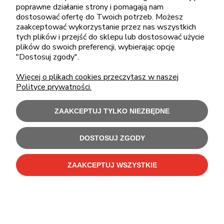
poprawne działanie strony i pomagają nam
sklep@cebit.pl
dostosować ofertę do Twoich potrzeb. Możesz
zaakceptować wykorzystanie przez nas wszystkich
tych plików i przejść do sklepu lub dostosować użycie
plików do swoich preferencji, wybierając opcję
ZAKUPY
"Dostosuj zgody".
Więcej o plikach cookies przeczytasz w naszej
POMOC
Polityce prywatności.
MOJE KONTO
ZAAKCEPTUJ TYLKO NIEZBĘDNE
INFORMACJE
DOSTOSUJ ZGODY
ZAAKCEPTUJ WSZYSTKIE
Użytkowanie sklepu oznacza zgodę na wykorzystywanie plików cookies.
Szczegółowe informacje w
Polityce prywatności
.
C-Bit Bis OnLine - tanie laptopy poleasingowe i używane komputery biurowe.
Polecamy
laptopy poleasingowe
,
monitory poleasingowe
,
komputery poleasingowe HP
i
komputery poleasingowe Dell
.