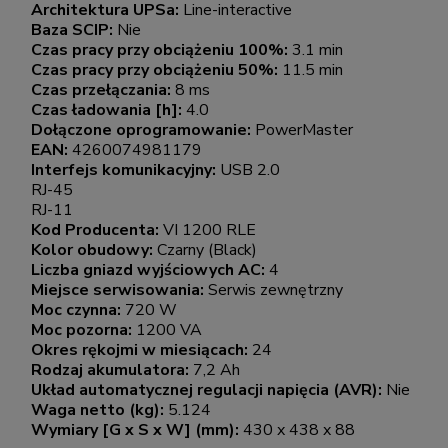
Architektura UPSa:
Line-interactive
Baza SCIP:
Nie
Czas pracy przy obciążeniu 100%:
3.1 min
Czas pracy przy obciążeniu 50%:
11.5 min
Czas przełączania:
8 ms
Czas ładowania [h]:
4.0
Dołączone oprogramowanie:
PowerMaster
EAN:
4260074981179
Interfejs komunikacyjny:
USB 2.0
RJ-45
RJ-11
Kod Producenta:
VI 1200 RLE
Kolor obudowy:
Czarny (Black)
Liczba gniazd wyjściowych AC:
4
Miejsce serwisowania:
Serwis zewnętrzny
Moc czynna:
720 W
Moc pozorna:
1200 VA
Okres rękojmi w miesiącach:
24
Rodzaj akumulatora:
7,2 Ah
Układ automatycznej regulacji napięcia (AVR):
Nie
Waga netto (kg):
5.124
Wymiary [G x S x W] (mm):
430 x 438 x 88