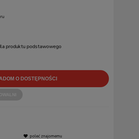
ru
 dla produktu podstawowego
ADOM O DOSTĘPNOŚCI
OWALNI
poleć znajomemu