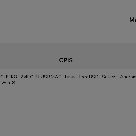
Ma
OPIS
HUKO+2xIEC RJ USBMAC , Linux , FreeBSD , Solaris , Android
, Win. 8