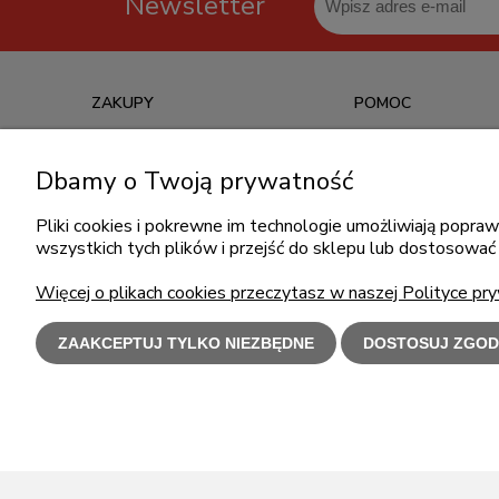
Newsletter
ZAKUPY
POMOC
Czas realizacji zamówienia
Jak kupować?
Dbamy o Twoją prywatność
Informacje o leasingu
Częste pytania
Formy płatności
Polityka prywatności
Pliki cookies i pokrewne im technologie umożliwiają popr
wszystkich tych plików i przejść do sklepu lub dostosować 
Koszt dostawy
Regulamin zakupów
Reklamacje i zwroty
Więcej o plikach cookies przeczytasz w naszej Polityce pry
ZAAKCEPTUJ TYLKO NIEZBĘDNE
DOSTOSUJ ZGOD
Użytkowanie s
Polecamy
l