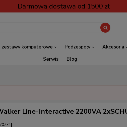
Darmowa dostawa od 1500 zł
 zestawy komputerowe
Podzespoły
Akcesoria
Serwis
Blog
 Walker Line-Interactive 2200VA 2xSC
70774]