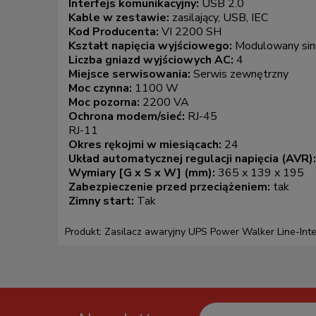
Interfejs komunikacyjny:
USB 2.0
Kable w zestawie:
zasilający, USB, IEC
Kod Producenta:
VI 2200 SH
Kształt napięcia wyjściowego:
Modulowany sin
Liczba gniazd wyjściowych AC:
4
Miejsce serwisowania:
Serwis zewnętrzny
Moc czynna:
1100 W
Moc pozorna:
2200 VA
Ochrona modem/sieć:
RJ-45
RJ-11
Okres rękojmi w miesiącach:
24
Układ automatycznej regulacji napięcia (AVR)
Wymiary [G x S x W] (mm):
365 x 139 x 195
Zabezpieczenie przed przeciążeniem:
tak
Zimny start:
Tak
Produkt: Zasilacz awaryjny UPS Power Walker Line-I