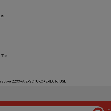
us
:
Tak
nteractive 2200VA 2xSCHUKO+2xIEC RJ USB
Po