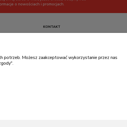
formacje o nowościach i promocjach.
KONTAKT
+48 717345566
pon.-piąt.: 08:00-16:00
sklep@cebit.pl
oich potrzeb. Możesz zaakceptować wykorzystanie przez nas
zgody".
ce prywatności
.
ingowe Dell
.