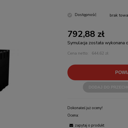
Dostępność:
brak towa
792,88 zł
Symulacja została wykonana
Cena netto:
644,62 zł
POWI
DODAJ DO PRZECH
Dokonałeś już oceny!
Ocena:
zapytaj o produkt