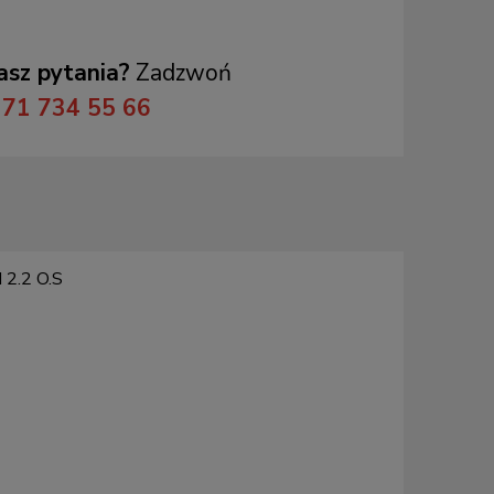
sz pytania?
Zadzwoń
71 734 55 66
 2.2 O.S