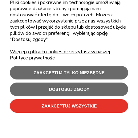
pon.-piąt.: 08:00-16:00
Pliki cookies i pokrewne im technologie umożliwiają
poprawne działanie strony i pomagają nam
sklep@cebit.pl
dostosować ofertę do Twoich potrzeb. Możesz
zaakceptować wykorzystanie przez nas wszystkich
tych plików i przejść do sklepu lub dostosować użycie
plików do swoich preferencji, wybierając opcję
ZAKUPY
"Dostosuj zgody".
Więcej o plikach cookies przeczytasz w naszej
POMOC
Polityce prywatności.
MOJE KONTO
ZAAKCEPTUJ TYLKO NIEZBĘDNE
INFORMACJE
DOSTOSUJ ZGODY
ZAAKCEPTUJ WSZYSTKIE
Użytkowanie sklepu oznacza zgodę na wykorzystywanie plików cookies.
Szczegółowe informacje w
Polityce prywatności
.
C-Bit Bis OnLine - tanie laptopy poleasingowe i używane komputery biurowe.
Polecamy
laptopy poleasingowe
,
monitory poleasingowe
,
komputery poleasingowe HP
i
komputery poleasingowe Dell
.