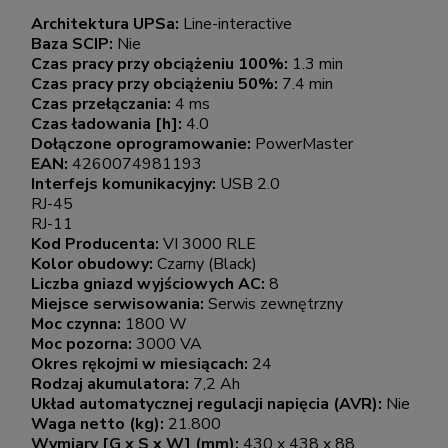
Architektura UPSa:
Line-interactive
Baza SCIP:
Nie
Czas pracy przy obciążeniu 100%:
1.3 min
Czas pracy przy obciążeniu 50%:
7.4 min
Czas przełączania:
4 ms
Czas ładowania [h]:
4.0
Dołączone oprogramowanie:
PowerMaster
EAN:
4260074981193
Interfejs komunikacyjny:
USB 2.0
RJ-45
RJ-11
Kod Producenta:
VI 3000 RLE
Kolor obudowy:
Czarny (Black)
Liczba gniazd wyjściowych AC:
8
Miejsce serwisowania:
Serwis zewnętrzny
Moc czynna:
1800 W
Moc pozorna:
3000 VA
Okres rękojmi w miesiącach:
24
Rodzaj akumulatora:
7,2 Ah
Układ automatycznej regulacji napięcia (AVR):
Nie
Waga netto (kg):
21.800
Wymiary [G x S x W] (mm):
430 x 438 x 88