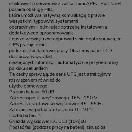
silnikowych i serwerów z zasilaczami APFC. Port USB
posiada obsługę HID,
która umożliwia natywną komunikację z prawie
wszystkimi typowymi systemami
operacyjnymi - eliminując potrzebę instalowania
dodatkowego oprogramowania.
Lepsze wewnętrzne odprowadzanie ciepła sprawia, że
UPS pracuje cicho
podczas standardowej pracy. Obszerny panel LCD
dostarcza wszystkich
niezbędnych informacji i automatycznie przyciemni się
po kilku sekundach.
Te cechy sprawiają, że seria UPS jest atrakcyjnym
rozwiązaniem również do
użytku domowego.
Poziom hałasu: 50 dB
Zakres napięcia wejściowego: 165 - 290 V
Zakres częstotliwości wejściowej: 45 - 55 Hz
Zalecana wilgotność otoczenia: 0 - 40 °C
Liczba baterii: 4
Gniazda wyjściowe: IEC C13 (10A)x8
Postać fali (podczas pracy na baterii): sinusoida