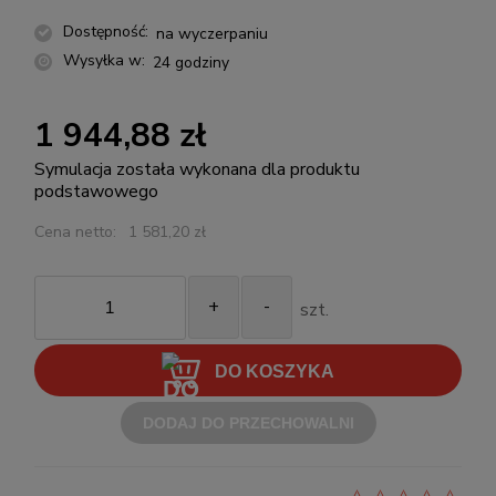
Dostępność:
na wyczerpaniu
Wysyłka w:
24 godziny
1 944,88 zł
Symulacja została wykonana dla produktu
podstawowego
Cena netto:
1 581,20 zł
+
-
szt.
DO KOSZYKA
DODAJ DO PRZECHOWALNI