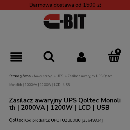
Darmowa dostawa od 1500 zł
Strona główna
»
Nowy sprzęt
»
UPS
»
Zasilacz awaryjny UPS Qoltec
Monolith | 2000VA | 1200W | LCD | USB
Zasilacz awaryjny UPS Qoltec Monoli
th | 2000VA | 1200W | LCD | USB
Qoltec
Kod produktu:
UPQTUZBE00I0 [23649934]