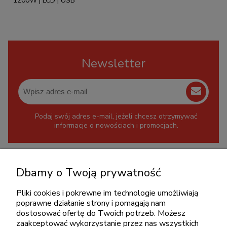
1200W | LCD | USB
Newsletter
Podaj swój adres e-mail, jeżeli chcesz otrzymywać
informacje o nowościach i promocjach.
KONTAKT
Dbamy o Twoją prywatność
+48 717345566
pon.-piąt.: 08:00-16:00
Pliki cookies i pokrewne im technologie umożliwiają
poprawne działanie strony i pomagają nam
sklep@cebit.pl
dostosować ofertę do Twoich potrzeb. Możesz
zaakceptować wykorzystanie przez nas wszystkich