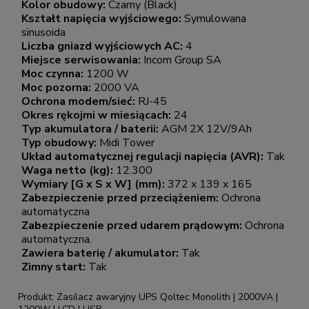
Kolor obudowy:
Czarny (Black)
Kształt napięcia wyjściowego:
Symulowana
sinusoida
Liczba gniazd wyjściowych AC:
4
Miejsce serwisowania:
Incom Group SA
Moc czynna:
1200 W
Moc pozorna:
2000 VA
Ochrona modem/sieć:
RJ-45
Okres rękojmi w miesiącach:
24
Typ akumulatora / baterii:
AGM 2X 12V/9Ah
Typ obudowy:
Midi Tower
Układ automatycznej regulacji napięcia (AVR):
Tak
Waga netto (kg):
12.300
Wymiary [G x S x W] (mm):
372 x 139 x 165
Zabezpieczenie przed przeciążeniem:
Ochrona
automatyczna
Zabezpieczenie przed udarem prądowym:
Ochrona
automatyczna.
Zawiera baterię / akumulator:
Tak
Zimny start:
Tak
Produkt: Zasilacz awaryjny UPS Qoltec Monolith | 2000VA |