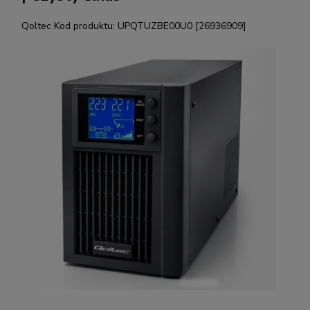
Qoltec
Kod produktu:
UPQTUZBE00U0 [26936909]