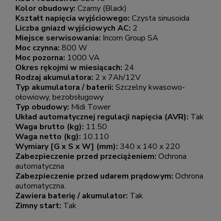
Kolor obudowy:
Czarny (Black)
Kształt napięcia wyjściowego:
Czysta sinusoida
Liczba gniazd wyjściowych AC:
2
Miejsce serwisowania:
Incom Group SA
Moc czynna:
800 W
Moc pozorna:
1000 VA
Okres rękojmi w miesiącach:
24
Rodzaj akumulatora:
2 x 7Ah/12V
Typ akumulatora / baterii:
Szczelny kwasowo-
ołowiowy, bezobsługowy
Typ obudowy:
Midi Tower
Układ automatycznej regulacji napięcia (AVR):
Tak
Waga brutto (kg):
11.50
Waga netto (kg):
10.110
Wymiary [G x S x W] (mm):
340 x 140 x 220
Zabezpieczenie przed przeciążeniem:
Ochrona
automatyczna
Zabezpieczenie przed udarem prądowym:
Ochrona
automatyczna.
Zawiera baterię / akumulator:
Tak
Zimny start:
Tak