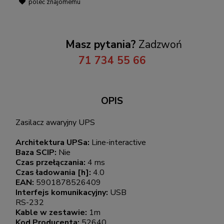
poleć znajomemu
Masz pytania?
Zadzwoń
71 734 55 66
OPIS
Zasilacz awaryjny UPS
Architektura UPSa:
Line-interactive
Baza SCIP:
Nie
Czas przełączania:
4 ms
Czas ładowania [h]:
4.0
EAN:
5901878526409
Interfejs komunikacyjny:
USB
RS-232
Kable w zestawie:
1m
Kod Producenta:
52640