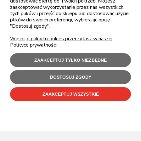
dostosować ofertę do Twoich potrzeb. Możesz
zaakceptować wykorzystanie przez nas wszystkich
tych plików i przejść do sklepu lub dostosować użycie
plików do swoich preferencji, wybierając opcję
ZAKUPY
"Dostosuj zgody".
Więcej o plikach cookies przeczytasz w naszej
POMOC
Polityce prywatności.
MOJE KONTO
ZAAKCEPTUJ TYLKO NIEZBĘDNE
INFORMACJE
DOSTOSUJ ZGODY
ZAAKCEPTUJ WSZYSTKIE
Użytkowanie sklepu oznacza zgodę na wykorzystywanie plików cookies.
Szczegółowe informacje w
Polityce prywatności
.
C-Bit Bis OnLine - tanie laptopy poleasingowe i używane komputery biurowe.
Polecamy
laptopy poleasingowe
,
monitory poleasingowe
,
komputery poleasingowe HP
i
komputery poleasingowe Dell
.
Sklep internetowy Shoper Premium