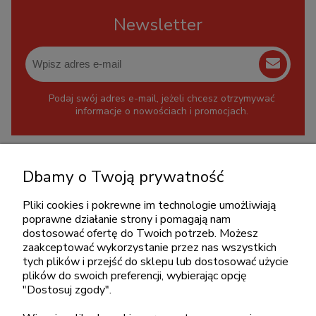
Newsletter
Podaj swój adres e-mail, jeżeli chcesz otrzymywać
informacje o nowościach i promocjach.
KONTAKT
Dbamy o Twoją prywatność
+48 717345566
Pliki cookies i pokrewne im technologie umożliwiają
pon.-piąt.: 08:00-16:00
poprawne działanie strony i pomagają nam
sklep@cebit.pl
dostosować ofertę do Twoich potrzeb. Możesz
zaakceptować wykorzystanie przez nas wszystkich
tych plików i przejść do sklepu lub dostosować użycie
plików do swoich preferencji, wybierając opcję
ZAKUPY
"Dostosuj zgody".