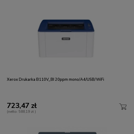
Xerox Drukarka B110V_BI 20ppm mono/A4/USB/WiFi
723,47 zł
(netto:
588,19 zł
)