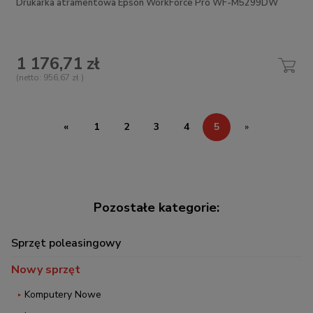
Drukarka atramentowa Epson WorkForce Pro WF-M5299DW
1 176,71 zł
(netto:
956,67 zł
)
«
1
2
3
4
5
»
Sprzęt poleasingowy
Nowy sprzęt
Komputery Nowe