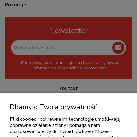
Promocje
Newsletter
Podaj swój adres e-mail, jeżeli chcesz otrzymywać
informacje o nowościach i promocjach.
KONTAKT
+48 717345566
Dbamy o Twoją prywatność
pon.-piąt.: 08:00-16:00
sklep@cebit.pl
Pliki cookies i pokrewne im technologie umożliwiają
poprawne działanie strony i pomagają nam
dostosować ofertę do Twoich potrzeb. Możesz