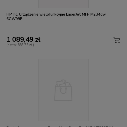
HP Inc. Urządzenie wielofunkcyjne LaserJet MFP M234dw
6GW99F
1 089,49 zł
(netto:
885,76 zł
)