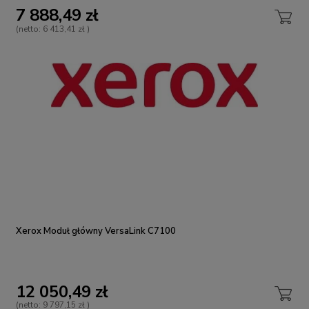
7 888,49 zł
(netto:
6 413,41 zł
)
Xerox Moduł główny VersaLink C7100
12 050,49 zł
(netto:
9 797,15 zł
)