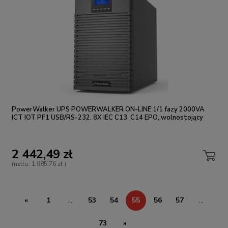
PowerWalker UPS POWERWALKER ON-LINE 1/1 fazy 2000VA
ICT IOT PF1 USB/RS-232, 8X IEC C13, C14 EPO, wolnostojący
2 442,49 zł
(netto:
1 985,76 zł
)
«
1
...
53
54
55
56
57
...
73
»