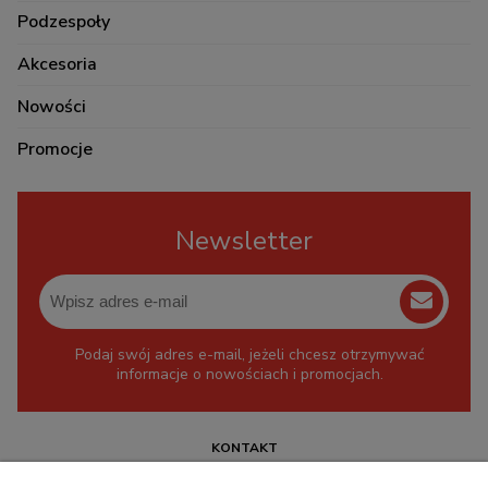
Podzespoły
Akcesoria
Nowości
Promocje
Newsletter
Podaj swój adres e-mail, jeżeli chcesz otrzymywać
informacje o nowościach i promocjach.
KONTAKT
+48 717345566