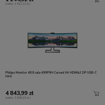
(netto:
1 012,13 zł
)
Philips Monitor 48.8 cala 499P9H Curved VA HDMIx2 DP USB-C
HAS
4 843,99 zł
(netto:
3 938,20 zł
)