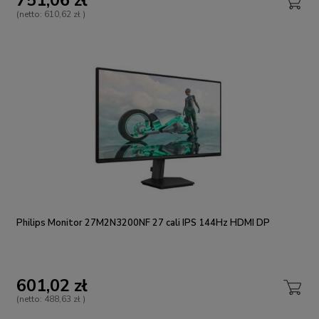
751,06 zł
(netto:
610,62 zł
)
Philips Monitor 27M2N3200NF 27 cali IPS 144Hz HDMI DP
601,02 zł
(netto:
488,63 zł
)