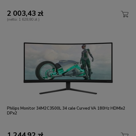
2 003,43 zł
(netto:
1 628,80 zł
)
Philips Monitor 34M2C3500L 34 cale Curved VA 180Hz HDMIx2
DPx2
1 244,92 zł