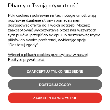
Dbamy o Twoją prywatność
pon.-piąt.: 08:00-16:00
sklep@cebit.pl
Pliki cookies i pokrewne im technologie umożliwiają
poprawne działanie strony i pomagają nam
dostosować ofertę do Twoich potrzeb. Możesz
zaakceptować wykorzystanie przez nas wszystkich
ZAKUPY
tych plików i przejść do sklepu lub dostosować użycie
plików do swoich preferencji, wybierając opcję
"Dostosuj zgody".
POMOC
Więcej o plikach cookies przeczytasz w naszej
Polityce prywatności.
MOJE KONTO
ZAAKCEPTUJ TYLKO NIEZBĘDNE
INFORMACJE
DOSTOSUJ ZGODY
Użytkowanie sklepu oznacza zgodę na wykorzystywanie plików cookies.
Szczegółowe informacje w
Polityce prywatności
.
ZAAKCEPTUJ WSZYSTKIE
C-Bit Bis OnLine - tanie laptopy poleasingowe i używane komputery biurowe.
Polecamy
laptopy poleasingowe
,
monitory poleasingowe
,
komputery poleasingowe HP
i