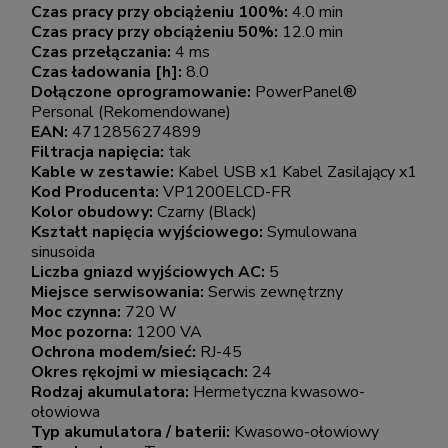
Czas pracy przy obciążeniu 100%:
4.0 min
Czas pracy przy obciążeniu 50%:
12.0 min
Czas przełączania:
4 ms
Czas ładowania [h]:
8.0
Dołączone oprogramowanie:
PowerPanel®
Personal (Rekomendowane)
EAN:
4712856274899
Filtracja napięcia:
tak
Kable w zestawie:
Kabel USB x1 Kabel Zasilający x1
Kod Producenta:
VP1200ELCD-FR
Kolor obudowy:
Czarny (Black)
Kształt napięcia wyjściowego:
Symulowana
sinusoida
Liczba gniazd wyjściowych AC:
5
Miejsce serwisowania:
Serwis zewnętrzny
Moc czynna:
720 W
Moc pozorna:
1200 VA
Ochrona modem/sieć:
RJ-45
Okres rękojmi w miesiącach:
24
Rodzaj akumulatora:
Hermetyczna kwasowo-
ołowiowa
Typ akumulatora / baterii:
Kwasowo-ołowiowy