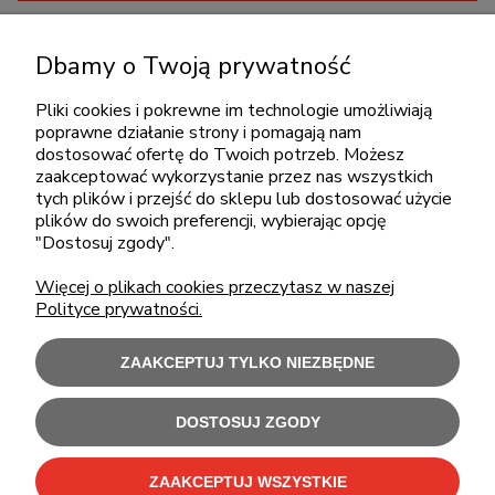
KONTAKT
Dbamy o Twoją prywatność
+48 717345566
Pliki cookies i pokrewne im technologie umożliwiają
pon.-piąt.: 08:00-16:00
poprawne działanie strony i pomagają nam
sklep@cebit.pl
dostosować ofertę do Twoich potrzeb. Możesz
zaakceptować wykorzystanie przez nas wszystkich
tych plików i przejść do sklepu lub dostosować użycie
plików do swoich preferencji, wybierając opcję
ZAKUPY
"Dostosuj zgody".
Więcej o plikach cookies przeczytasz w naszej
POMOC
Polityce prywatności.
MOJE KONTO
ZAAKCEPTUJ TYLKO NIEZBĘDNE
INFORMACJE
DOSTOSUJ ZGODY
ZAAKCEPTUJ WSZYSTKIE
Użytkowanie sklepu oznacza zgodę na wykorzystywanie plików cookies.