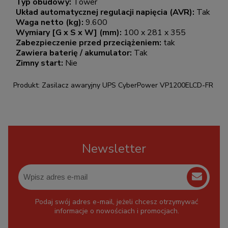
Typ obudowy:
Tower
Układ automatycznej regulacji napięcia (AVR):
Tak
Waga netto (kg):
9.600
Wymiary [G x S x W] (mm):
100 x 281 x 355
Zabezpieczenie przed przeciążeniem:
tak
Zawiera baterię / akumulator:
Tak
Zimny start:
Nie
Produkt: Zasilacz awaryjny UPS CyberPower VP1200ELCD-FR
Newsletter
Podaj swój adres e-mail, jeżeli chcesz otrzymywać
informacje o nowościach i promocjach.