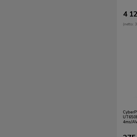
4 12
(netto:
3
CyberP
UT650
4ms/AV