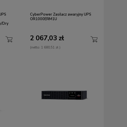
 UPS
CyberPower Zasilacz awaryjny UPS
OR1000ERM1U
y/Dry
2 067,03 zł
(netto:
1 680,51 zł
)