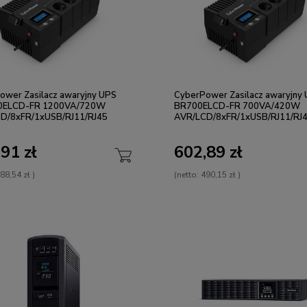
ower Zasilacz awaryjny UPS
CyberPower Zasilacz awaryjny
0ELCD-FR 1200VA/720W
BR700ELCD-FR 700VA/420W
D/8xFR/1xUSB/RJ11/RJ45
AVR/LCD/8xFR/1xUSB/RJ11/RJ
91 zł
602,89 zł
88,54 zł
)
(netto:
490,15 zł
)