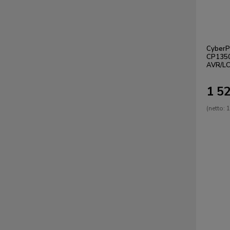
CyberP
CP135
AVR/LC
1 52
(netto:
1