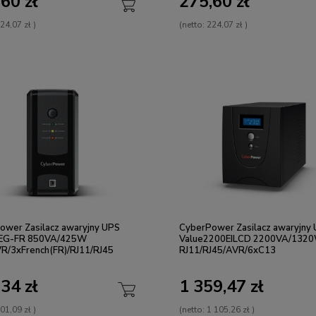
60 zł
275,60 zł
24,07 zł
)
(netto:
224,07 zł
)
ower Zasilacz awaryjny UPS
CyberPower Zasilacz awaryjny
EG-FR 850VA/425W
Value2200EILCD 2200VA/132
R/3xFrench(FR)/RJ11/RJ45
RJ11/RJ45/AVR/6xC13
34 zł
1 359,47 zł
01,09 zł
)
(netto:
1 105,26 zł
)