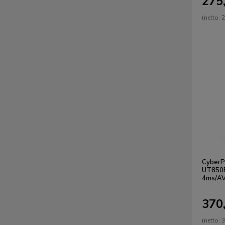
275,
(netto:
2
CyberP
UT850
4ms/AV
370,
(netto:
3