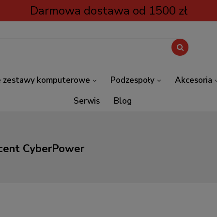
Darmowa dostawa od 1500 zł
 zestawy komputerowe
Podzespoły
Akcesoria
Serwis
Blog
cent CyberPower