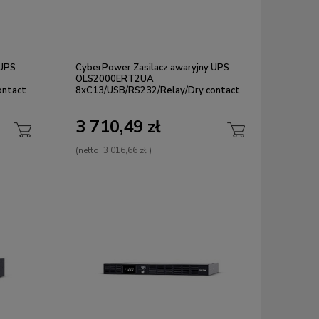
 UPS
CyberPower Zasilacz awaryjny UPS
OLS2000ERT2UA
ontact
8xC13/USB/RS232/Relay/Dry contact
3 710,49 zł
(netto:
3 016,66 zł
)