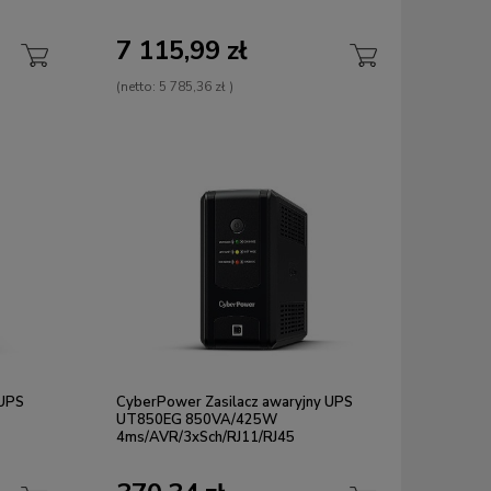
7 115,99 zł
(netto:
5 785,36 zł
)
 UPS
CyberPower Zasilacz awaryjny UPS
UT850EG 850VA/425W
4ms/AVR/3xSch/RJ11/RJ45