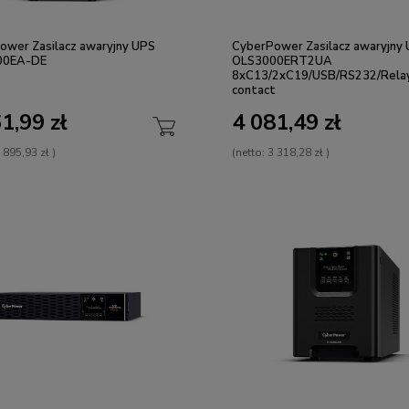
ower Zasilacz awaryjny UPS
CyberPower Zasilacz awaryjny
00EA-DE
OLS3000ERT2UA
8xC13/2xC19/USB/RS232/Rela
contact
1,99 zł
4 081,49 zł
 895,93 zł
)
(netto:
3 318,28 zł
)