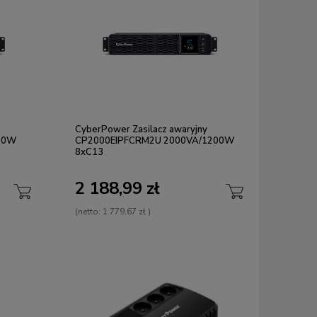
CyberPower Zasilacz awaryjny
20W
CP2000EIPFCRM2U 2000VA/1200W
8xC13
2 188,99 zł
(netto:
1 779,67 zł
)