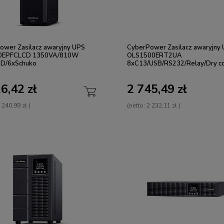
ower Zasilacz awaryjny UPS
CyberPower Zasilacz awaryjny
0EPFCLCD 1350VA/810W
OLS1500ERT2UA
D/6xSchuko
8xC13/USB/RS232/Relay/Dry c
6,42 zł
2 745,49 zł
 240,99 zł
)
(netto:
2 232,11 zł
)