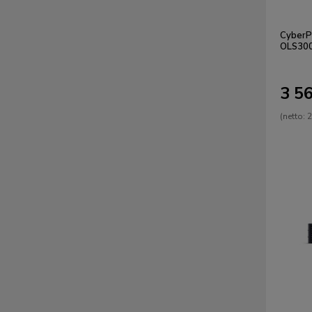
CyberP
OLS30
3 56
(netto:
2