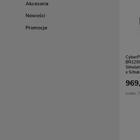
Akcesoria
Nowości
Promocje
CyberP
BR120
Simula
x Schu
969,
(netto:
7