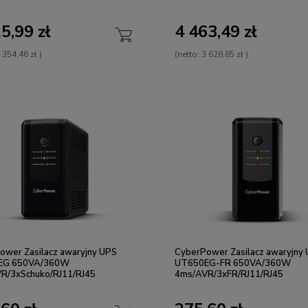
5,99 zł
4 463,49 zł
 354,46 zł
)
(netto:
3 628,85 zł
)
ower Zasilacz awaryjny UPS
CyberPower Zasilacz awaryjny
EG 650VA/360W
UT650EG-FR 650VA/360W
R/3xSchuko/RJ11/RJ45
4ms/AVR/3xFR/RJ11/RJ45