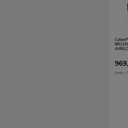
CyberP
BR120
AVR/LC
969,
(netto:
7