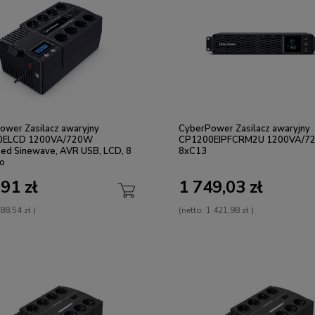
ower Zasilacz awaryjny
CyberPower Zasilacz awaryjny
0ELCD 1200VA/720W
CP1200EIPFCRM2U 1200VA/7
ted Sinewave, AVR USB, LCD, 8
8xC13
ko
91 zł
1 749,03 zł
88,54 zł
)
(netto:
1 421,98 zł
)