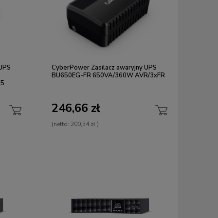
 UPS
CyberPower Zasilacz awaryjny UPS
BU650EG-FR 650VA/360W AVR/3xFR
45
246,66 zł
(netto:
200,54 zł
)