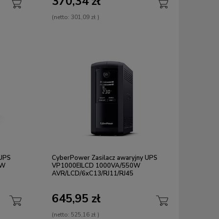
370,34 zł
(netto:
301,09 zł
)
 UPS
CyberPower Zasilacz awaryjny UPS
0W
VP1000EILCD 1000VA/550W
AVR/LCD/6xC13/RJ11/RJ45
645,95 zł
(netto:
525,16 zł
)