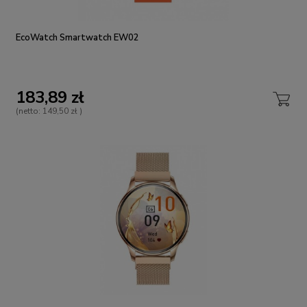
EcoWatch Smartwatch EW02
183,89 zł
(netto:
149,50 zł
)