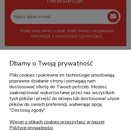
Newsletter
Podaj swój adres e-mail, jeżeli chcesz otrzymywać
informacje o nowościach i promocjach.
KONTAKT
Dbamy o Twoją prywatność
+48 717345566
Pliki cookies i pokrewne im technologie umożliwiają
pon.-piąt.: 08:00-16:00
poprawne działanie strony i pomagają nam
sklep@cebit.pl
dostosować ofertę do Twoich potrzeb. Możesz
zaakceptować wykorzystanie przez nas wszystkich
tych plików i przejść do sklepu lub dostosować użycie
plików do swoich preferencji, wybierając opcję
ZAKUPY
"Dostosuj zgody".
Więcej o plikach cookies przeczytasz w naszej
POMOC
Polityce prywatności.