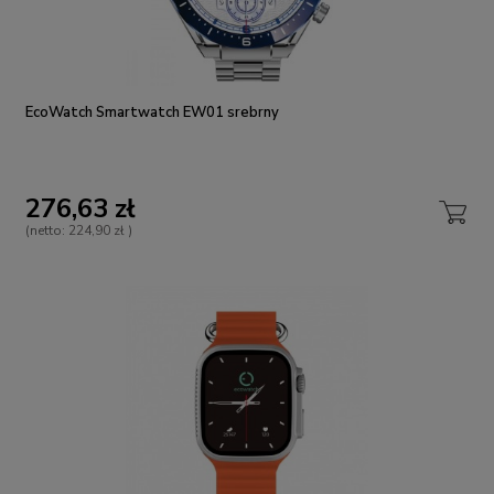
EcoWatch Smartwatch EW01 srebrny
276,63 zł
(netto:
224,90 zł
)