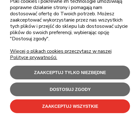
Pliki cookies i pokrewne im technologie umożliwiają
poprawne działanie strony i pomagają nam
dostosować ofertę do Twoich potrzeb. Możesz
zaakceptować wykorzystanie przez nas wszystkich
ZAKUPY
tych plików i przejść do sklepu lub dostosować użycie
plików do swoich preferencji, wybierając opcję
"Dostosuj zgody".
POMOC
Więcej o plikach cookies przeczytasz w naszej
Polityce prywatności.
MOJE KONTO
ZAAKCEPTUJ TYLKO NIEZBĘDNE
INFORMACJE
DOSTOSUJ ZGODY
Użytkowanie sklepu oznacza zgodę na wykorzystywanie plików cookies.
Szczegółowe informacje w
Polityce prywatności
.
ZAAKCEPTUJ WSZYSTKIE
C-Bit Bis OnLine - tanie laptopy poleasingowe i używane komputery biurowe.
Polecamy
laptopy poleasingowe
,
monitory poleasingowe
,
komputery poleasingowe HP
i
komputery poleasingowe Dell
.
Sklep internetowy Shoper Premium