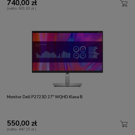
740,00 zł
(netto:
601,63 zł
)
Monitor Dell P2723D 27" WQHD Klasa B
550,00 zł
(netto:
447,15 zł
)