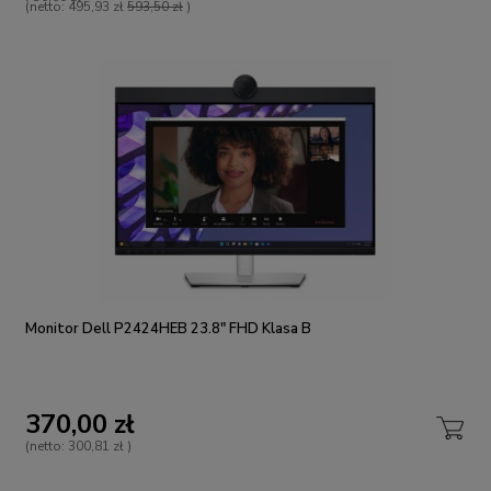
(netto:
495,93 zł
593,50 zł
)
Monitor Dell P2424HEB 23.8" FHD Klasa B
370,00 zł
(netto:
300,81 zł
)