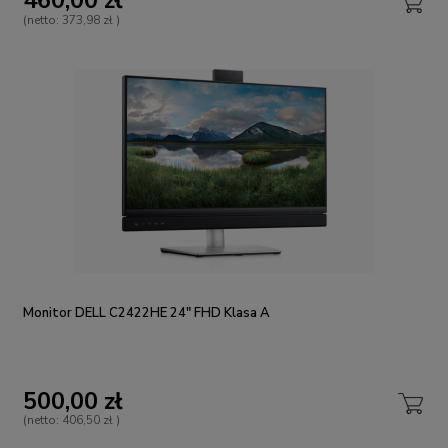
460,00 zł
(netto:
373,98 zł
)
Monitor DELL C2422HE 24" FHD Klasa A
500,00 zł
(netto:
406,50 zł
)