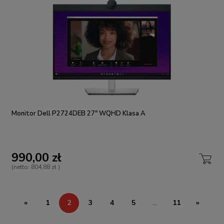
Monitor Dell P2724DEB 27" WQHD Klasa A
990,00 zł
(netto:
804,88 zł
)
«
1
2
3
4
5
...
11
»