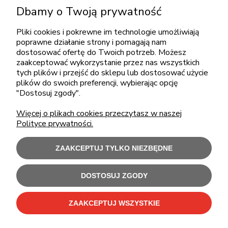
Dbamy o Twoją prywatność
pon.-piąt.: 08:00-16:00
sklep@cebit.pl
Pliki cookies i pokrewne im technologie umożliwiają
poprawne działanie strony i pomagają nam
dostosować ofertę do Twoich potrzeb. Możesz
zaakceptować wykorzystanie przez nas wszystkich
ZAKUPY
tych plików i przejść do sklepu lub dostosować użycie
plików do swoich preferencji, wybierając opcję
"Dostosuj zgody".
POMOC
Więcej o plikach cookies przeczytasz w naszej
Polityce prywatności.
MOJE KONTO
ZAAKCEPTUJ TYLKO NIEZBĘDNE
INFORMACJE
DOSTOSUJ ZGODY
Użytkowanie sklepu oznacza zgodę na wykorzystywanie plików cookies.
Szczegółowe informacje w
Polityce prywatności
.
ZAAKCEPTUJ WSZYSTKIE
C-Bit Bis OnLine - tanie laptopy poleasingowe i używane komputery biurowe.
Polecamy
laptopy poleasingowe
,
monitory poleasingowe
,
komputery poleasingowe HP
i