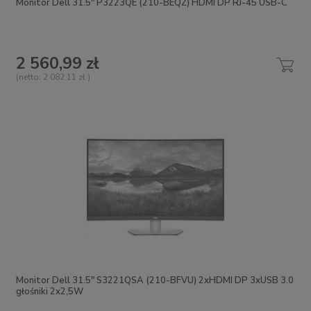
Monitor Dell 31.5" P3223QE (210-BEQZ) HDMI DP RJ-45 USB-C
2 560,99 zł
(netto:
2 082,11 zł
)
Monitor Dell 31.5" S3221QSA (210-BFVU) 2xHDMI DP 3xUSB 3.0
głośniki 2x2,5W