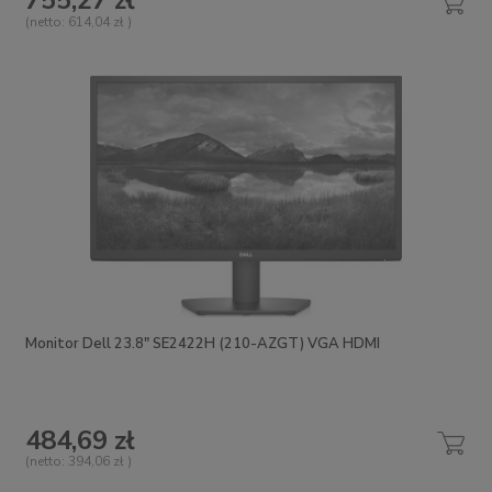
755,27 zł
(netto:
614,04 zł
)
Monitor Dell 23.8" SE2422H (210-AZGT) VGA HDMI
484,69 zł
(netto:
394,06 zł
)