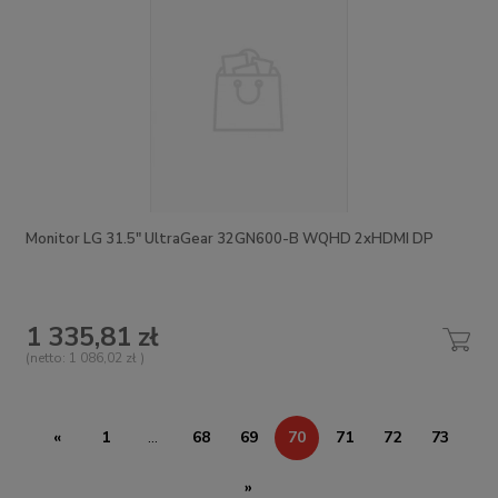
Monitor LG 31.5" UltraGear 32GN600-B WQHD 2xHDMI DP
1 335,81 zł
(netto:
1 086,02 zł
)
«
1
...
68
69
70
71
72
73
»