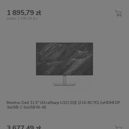
1 895,79 zł
(netto:
1 541,29 zł
)
Monitor Dell 31.5" UltraSharp U3223QE (210-BCYO) 2xHDMI DP
3xUSB-C 5xUSB RJ-45
3 677,49 zł