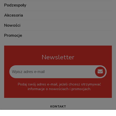
Podzespoły
Akcesoria
Nowości
Promocje
Newsletter
Podaj swój adres e-mail, jeżeli chcesz otrzymywać
informacje o nowościach i promocjach.
KONTAKT
+48 717345566