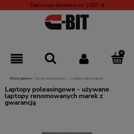
Darmowa dostawa od 1500 zł
Strona główna
»
Sprzęt poleasingowy
»
Laptopy poleasingowe
Laptopy poleasingowe - używane
laptopy renomowanych marek z
gwarancją