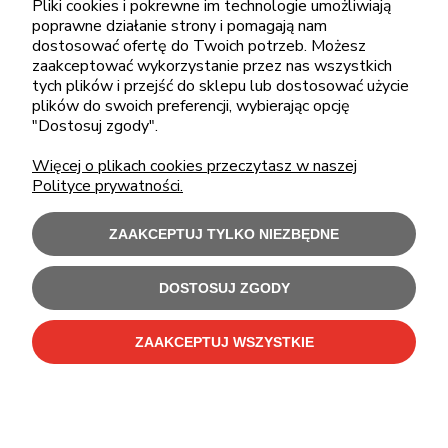
Pliki cookies i pokrewne im technologie umożliwiają
poprawne działanie strony i pomagają nam
dostosować ofertę do Twoich potrzeb. Możesz
zaakceptować wykorzystanie przez nas wszystkich
ZAKUPY
tych plików i przejść do sklepu lub dostosować użycie
plików do swoich preferencji, wybierając opcję
"Dostosuj zgody".
POMOC
Więcej o plikach cookies przeczytasz w naszej
Polityce prywatności.
MOJE KONTO
ZAAKCEPTUJ TYLKO NIEZBĘDNE
INFORMACJE
DOSTOSUJ ZGODY
Użytkowanie sklepu oznacza zgodę na wykorzystywanie plików cookies.
Szczegółowe informacje w
Polityce prywatności
.
ZAAKCEPTUJ WSZYSTKIE
C-Bit Bis OnLine - tanie laptopy poleasingowe i używane komputery biurowe.
Polecamy
laptopy poleasingowe
,
monitory poleasingowe
,
komputery poleasingowe HP
i
komputery poleasingowe Dell
.
Sklep internetowy Shoper Premium