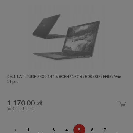
DELL LATITUDE 7400 14" i5 8GEN / 16GB / 500SSD / FHD / Win
11 pro
1 170,00 zł
(netto:
951,22 zł
)
«
1
...
3
4
5
6
7
...