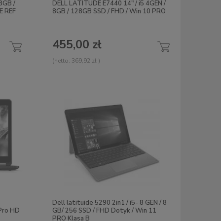
8GB /
DELL LATITUDE E7440 14" / i5 4GEN /
E REF
8GB / 128GB SSD / FHD / Win 10 PRO
455,00 zł
(netto:
369,92 zł
)
Dell latituide 5290 2in1 / i5- 8 GEN / 8
Pro HD
GB/ 256 SSD / FHD Dotyk / Win 11
PRO Klasa B