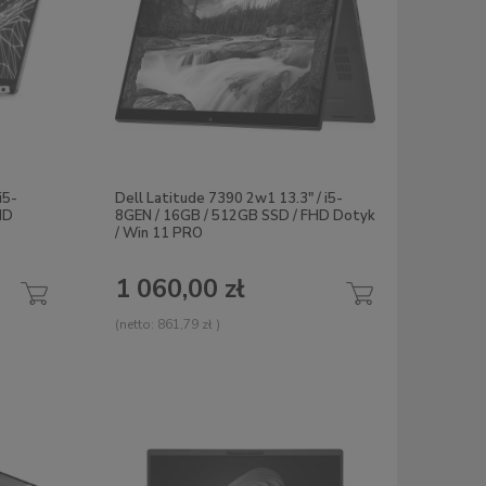
i5-
Dell Latitude 7390 2w1 13.3" / i5-
HD
8GEN / 16GB / 512GB SSD / FHD Dotyk
/ Win 11 PRO
1 060,00 zł
(netto:
861,79 zł
)