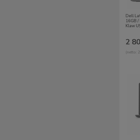
Dell La
16GB /
Klaw U
2 80
(netto:
2