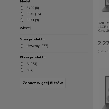
Model
5420
(8)
5530
(15)
5531
(9)
Dell La
16GB /
więcej
Klaw U
Stan produktu
2 22
Używany
(277)
(netto:
1
Klasa produktu
A
(273)
B
(4)
Zobacz więcej filtrów