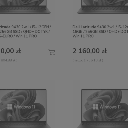
titude 9430 2w1 / i5-12GEN /
Dell Latitude 9430 2w1 / i5-12
 256GB SSD / QHD+ DOTYK /
16GB / 256GB SSD / QHD+ DOT
S-EURO / Win 11 PRO
Win 11 PRO
0,00 zł
2 160,00 zł
 804,88 zł
)
(netto:
1 756,10 zł
)