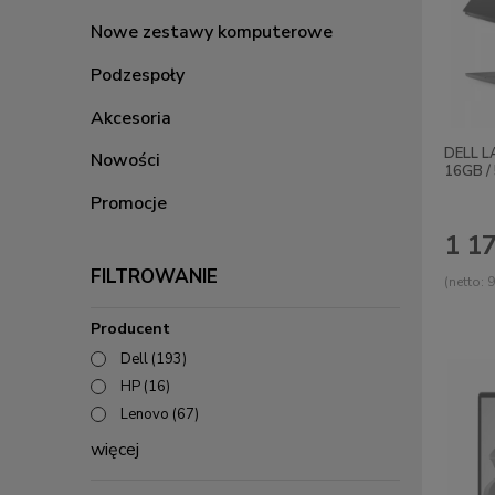
Nowe zestawy komputerowe
Podzespoły
Akcesoria
DELL L
Nowości
16GB / 
Promocje
1 17
FILTROWANIE
(netto:
9
Producent
Dell
(193)
HP
(16)
Lenovo
(67)
więcej