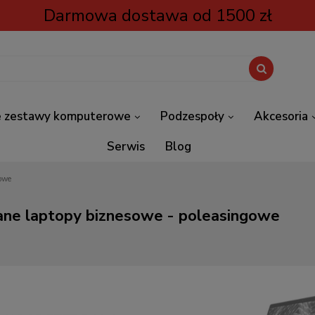
Darmowa dostawa od 1500 zł
 zestawy komputerowe
Podzespoły
Akcesoria
Serwis
Blog
owe
ne laptopy biznesowe - poleasingowe