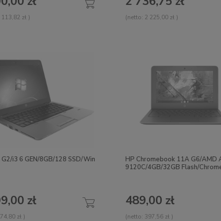
0,00 zł
2 736,75 zł
 113,82 zł
)
(netto:
2 225,00 zł
)
 G2/i3 6 GEN/8GB/128 SSD/Win
HP Chromebook 11A G6/AMD 
9120C/4GB/32GB Flash/Chrom
9,00 zł
489,00 zł
74,80 zł
)
(netto:
397,56 zł
)