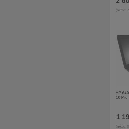
2 60
(netto:
2
HP 640
10 Pro
1 19
(netto:
9