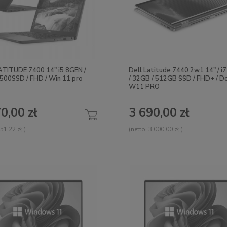
ATITUDE 7400 14" i5 8GEN /
Dell Latitude 7440 2w1 14" / i
500SSD / FHD / Win 11 pro
/ 32GB / 512GB SSD / FHD+ / Do
W11 PRO
0,00 zł
3 690,00 zł
51,22 zł
)
(netto:
3 000,00 zł
)