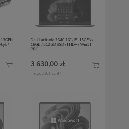
7 13GEN
Dell Latitude 7640 16" / i5-13GEN /
tyk /
16GB / 512GB SSD / FHD+ / Win11
PRO
3 630,00 zł
(netto:
2 951,22 zł
)