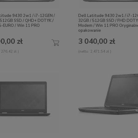
titude 9430 2w1 / i7-12GEN /
Dell Latitude 9430 2w1 / i7-12
 512GB SSD / QHD+ DOTYK /
32GB / 512GB SSD / FHD DOTY
S-EURO / Win 11 PRO
Modem / Win 11 PRO Oryginaln
opakowanie
0,00 zł
3 040,00 zł
 276,42 zł
)
(netto:
2 471,54 zł
)