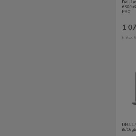
Dell La
6300u
PRO
1 07
(netto:
8
DELL L
i5/16gb