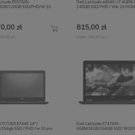
titude E5570/i5-
Dell Latitude e6540 / i7 4GEN/ 
/8GB/128GB SSD/FHD/W 10
240GB SSD/ FHD / Win 10 HOM
0,00 zł
815,00 zł
69,92 zł
)
(netto:
662,60 zł
)
ATITUDE E7440 14" /
Dell Latitude E7470/i5-
/256gb SSD / FHD / w 10 pro
6GEN/16GB/256GB SSD/ W10 