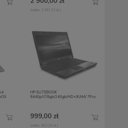
2 900,00 zł
(netto:
2 357,72 zł
)
A4
HP ELITEBOOK
eOS
8440p/i7/8gb/240gb/HD+/KAM/ 7Pro
999,00 zł
(netto:
812,20 zł
)