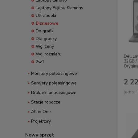
Laptopy Lenovo
Laptopy Fujitsu Siemens
Ultrabooki
Biznesowe
Do grafiki
Dla graczy
Wg. ceny
Wg. rozmiaru
Dell La
32GB /
2w1
Orygin
Monitory poleasingowe
2 22
Serwery poleasingowe
Drukarki poleasingowe
(netto:
1
Stacje robocze
All in One
Projektory
Nowy sprzęt