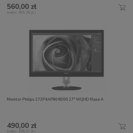
560,00 zł
(netto:
455,28 zł
)
Monitor Philips 272P4APJKHB/00 27" WQHD Klasa A
490,00 zł
(netto:
398,37 zł
)