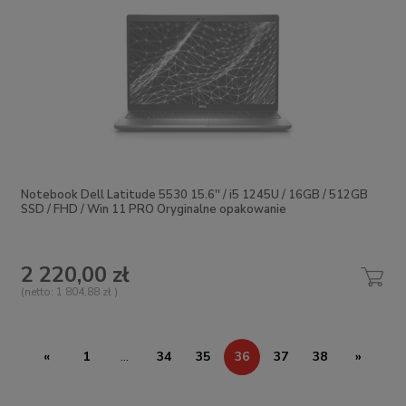
Notebook Dell Latitude 5530 15.6'' / i5 1245U / 16GB / 512GB
SSD / FHD / Win 11 PRO Oryginalne opakowanie
2 220,00 zł
(netto:
1 804,88 zł
)
«
1
...
34
35
36
37
38
»