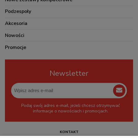
Podzespoły
Akcesoria
Nowości
Promocje
Newsletter
Podaj swój adres e-mail, jeżeli chcesz otrzymywać
informacje o nowościach i promocjach.
KONTAKT