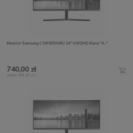
Monitor Samsung C34H890WJU 34" UWQHD Klasa "A-"
740,00 zł
(netto:
601,63 zł
)