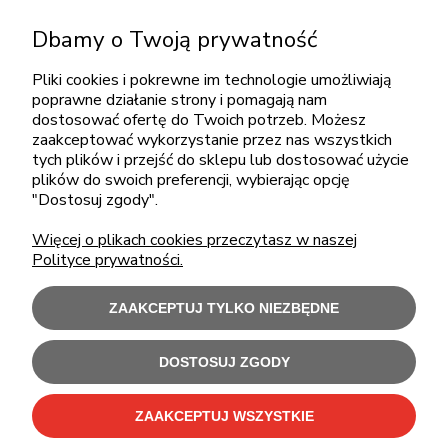
+48 717345566
Dbamy o Twoją prywatność
pon.-piąt.: 08:00-16:00
sklep@cebit.pl
Pliki cookies i pokrewne im technologie umożliwiają
poprawne działanie strony i pomagają nam
dostosować ofertę do Twoich potrzeb. Możesz
zaakceptować wykorzystanie przez nas wszystkich
ZAKUPY
tych plików i przejść do sklepu lub dostosować użycie
plików do swoich preferencji, wybierając opcję
"Dostosuj zgody".
POMOC
Więcej o plikach cookies przeczytasz w naszej
Polityce prywatności.
MOJE KONTO
ZAAKCEPTUJ TYLKO NIEZBĘDNE
INFORMACJE
DOSTOSUJ ZGODY
Użytkowanie sklepu oznacza zgodę na wykorzystywanie plików cookies.
Szczegółowe informacje w
Polityce prywatności
.
ZAAKCEPTUJ WSZYSTKIE
C-Bit Bis OnLine - tanie laptopy poleasingowe i używane komputery biurowe.